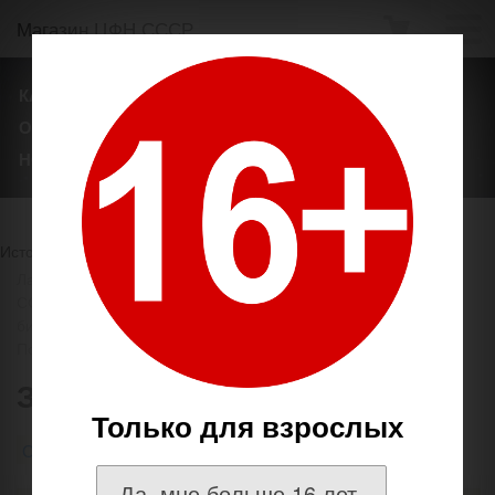
Магазин ЦФН СССР
КАТАЛОГ ТОВАРОВ
ТЕГИ
БРЕНДЫ
О НАШЕМ МАГАЗИНЕ
ОПЛАТА И ДОСТАВКА
НОВОСТИ
Источник
http://coins.su/shop/
Лавочка для нумизмата на ЦФН СССР.
→
1. Монеты РИ,
СССР, РСФСР, РФ.
→
монеты Российской Федерации
→
биметаллические монеты, Сочи-2014, ГВС,1812 год, 70 лет
Победы и др.
→
Зубцов
Только для взрослых
Обзор
Отзывы
Версия для печати
0
Да, мне больше 16 лет.