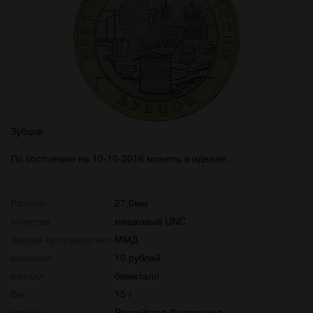
Зубцов
По состоянию на 10-10-2016 монеты в идеале.
Размер
27,0мм
качество
мешковый UNC
фирма-производитель
ММД
номинал
10 рублей
металл
биметалл
Вес
15 г
страна
Российская Федерация