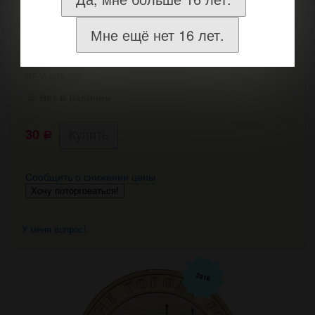
Купить Зубцов
Мне ещё нет 16 лет.
Зубцов
RF-Yub-Bi-255
Нет в наличии
30
Р
Сообщить о снижении цены
Хочу поторговаться!
У меня вопрос!
2016