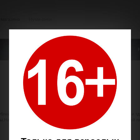
 магазина
Нуми-вики
О НАШЕМ МАГАЗИНЕ
ОПЛАТА И ДОСТАВКА
лей. Качество у ранних может быть и не ахти-следы подклеек и тд
ты.Наклейки с номерами, естественно, не на марках а на верхней п