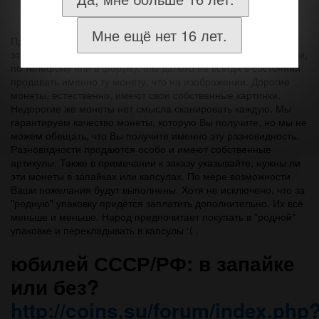
Мне ещё нет 16 лет.
При возникновении каких-либо вопрос при заказе монет из
этого раздела, лучше задайте их до заказа (по обратной связи,
по телефону или в форум). Мы далеко не всегда в состоянии
продавать именно ту монету, что на изображении. Дорогие
монеты, естественно, имеют свои собственные картинки.
Недорогие же монеты нет смысла сканировать каждую. Мы
гарантируем качество монеты, которую Вы получите, но мы не
можем обещать, что Вы получите именно эту разновидность.
Разновидности продаются особо и имеют собственные
артикулы. Также в примечании к заказу указывайте, нужны ли
эти монеты в запайках или капсулах. По мере возможности
Ваши пожелания будут выполнены. Хотя не исключено, что за
"родную" упаковку придётся заплатить дополнительно. Их всё
меньше и меньше. Народ предпочитает покупать в "родной"
упаковке и перекладывать в капсулы :( .
юбилей СССР/РФ: в запайке
или без?
http://coins.su/forum/index.php