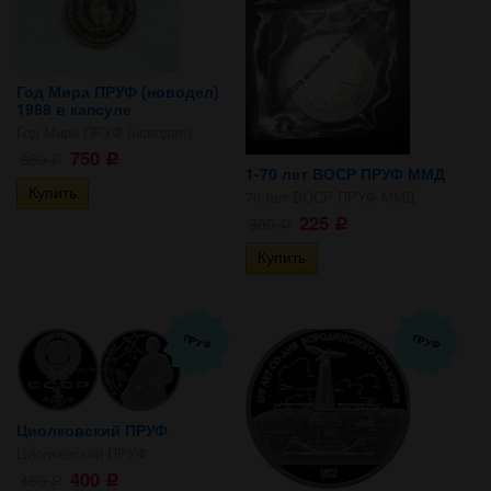
Год Мира ПРУФ (новодел)
1988 в капсуле
Год Мира ПРУФ (новодел)
750
850
Р
Р
1-70 лет ВОСР ПРУФ ММД
70 лет ВОСР ПРУФ ММД
225
300
Р
Р
ПРУФ
ПРУФ
Циолковский ПРУФ
Циолковский ПРУФ
400
450
Р
Р