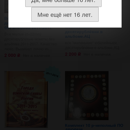
Мне ещё нет 16 лет.
Все малые (d=22mm)
все "маленькие"
десятирублёвые монеты
юбилейныеи
без альбома 2011-2017
десятирублёвки в
Все малые (d=22mm)
альбоме.АЦ
десятирублёвые монеты без
все "маленькие" юбилейныеи
альбома 2011-2017. Качество-
десятирублёвки в альбоме.АЦ
люкс. Вынимал лично из...
2 200
Нет в наличии
2 000
Р
Нет в наличии
Р
2011-2016
Комплект 10 р-неполный ПО
ДВОРАМ