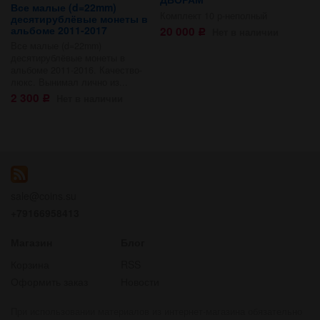
Все малые (d=22mm)
Комплект 10 р-неполный
десятирублёвые монеты в
альбоме 2011-2017
20 000
Нет в наличии
Р
Все малые (d=22mm)
десятирублёвые монеты в
альбоме 2011-2016. Качество-
люкс. Вынимал лично из...
2 300
Нет в наличии
Р
sale@coins.su
+79166958413
Магазин
Блог
Корзина
RSS
Оформить заказ
Новости
При использовании материалов из интернет-магазина обязательно