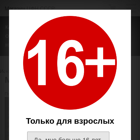
Магазин ЦФН СССР
КАТАЛОГ ТОВАРОВ
ТЕГИ
БРЕНДЫ
О НАШЕМ МАГАЗИНЕ
ОПЛАТА И ДОСТАВКА
НОВОСТИ
Источник
http://coins.su/shop/
ММД и СПМД
Показывать по
товаров на странице
2011-2016
Только для взрослых
Да, мне больше 16 лет.