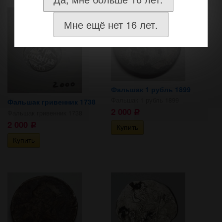
Мне ещё нет 16 лет.
Фальшак 1 рубль 1899
Фальшак 1 рубль 1899
Фальшак гривенник 1738
2 000
Фальшак гривенник 1738
Р
2 000
Р