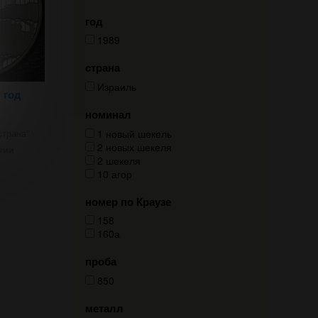
год
1989
страна
Израиль
 год
номинал
1 новый шекель
трана"
2 новых шекеля
чии
2 шекеля
10 агор
номер по Краузе
158
160а
проба
850
металл