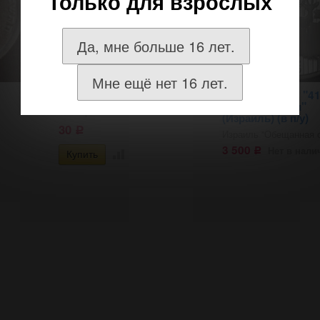
Только для взрослых
Да, мне больше 16 лет.
Мне ещё нет 16 лет.
10 агор
2 шекеля 1989 "41
независимости"
10 агор
(Израиль) (в п/у)
30
Р
Израиль "Обещанная с
3 500
Нет в нали
Р