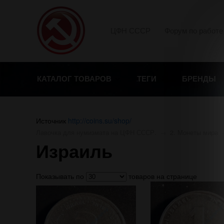
ЦФН СССР
Форум по работе
КАТАЛОГ ТОВАРОВ
ТЕГИ
БРЕНДЫ
Источник
http://coins.su/shop/
Лавочка для нумизмата на ЦФН СССР.
→
2. Монеты мира
Израиль
Показывать по
товаров на странице