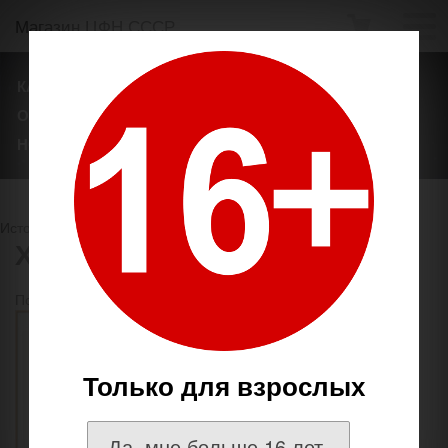
Магазин ЦФН СССР
КАТАЛОГ ТОВАРОВ
ТЕГИ
БРЕНДЫ
О НАШЕМ МАГАЗИНЕ
ОПЛАТА И ДОСТАВКА
НОВОСТИ
Источник
http://coins.su/shop/
Хартбергер
Показывать по
товаров на странице
Только для взрослых
Да, мне больше 16 лет.