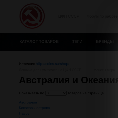
ЦФН СССР
Форум по работе
КАТАЛОГ ТОВАРОВ
ТЕГИ
БРЕНДЫ
Источник
http://coins.su/shop/
Лавочка для нумизмата на ЦФН СССР.
→
2. Монеты мира
Австралия и Океани
Показывать по
товаров на странице
Австралия
Кокосовы острова
Науру