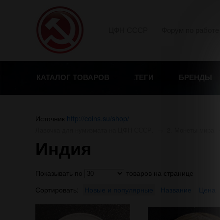
ЦФН СССР
Форум по работе
КАТАЛОГ ТОВАРОВ
ТЕГИ
БРЕНДЫ
Источник
http://coins.su/shop/
Лавочка для нумизмата на ЦФН СССР.
→
2. Монеты мира
Индия
Показывать по
товаров на странице
Сортировать:
Новые и популярные
Название
Цена