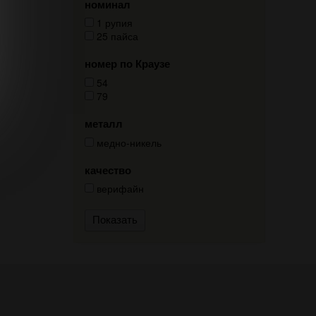
номинал
1 рупия
25 пайса
номер по Краузе
54
79
металл
медно-никель
качество
верифайн