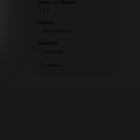
номер по Краузе
6.2
металл
медно-никель
качество
верифайн