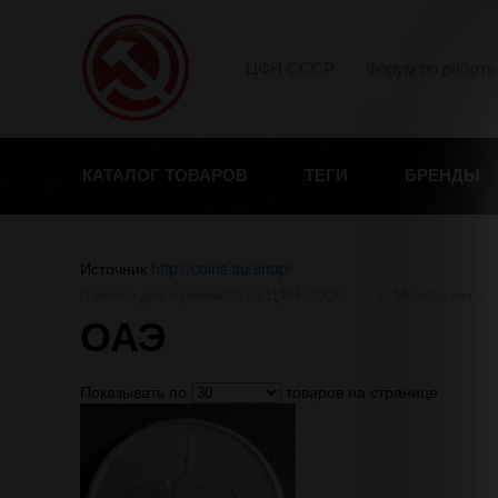
ЦФН СССР
Форум по работе
КАТАЛОГ ТОВАРОВ
ТЕГИ
БРЕНДЫ
Источник
http://coins.su/shop/
Лавочка для нумизмата на ЦФН СССР.
→
2. Монеты мира
ОАЭ
Показывать по
товаров на странице