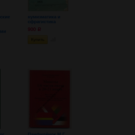
ские
нумизматика и
сфрагистика
900
Р
ами
ог
Панфилёнок М.Г.