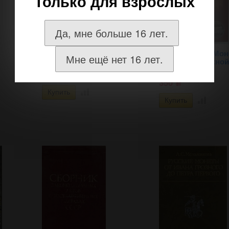
Только для взрослых
Да, мне больше 16 лет.
Валюта? Валюта…
Иванкин Ф.Ф. Мо
Мне ещё нет 16 лет.
Валюта!!!
железнодорожной
тематики
100
Р
350
Р