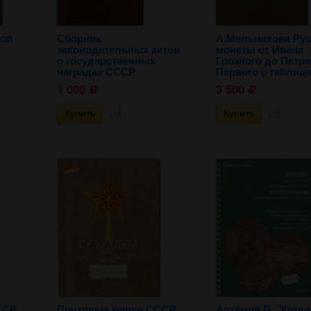
ion
Сборник
А.Мельникова Рус
законодательных актов
монеты от Ивана
о государственных
Грозного до Петра
наградах СССР
Первого с таблиц
1 000
3 500
Р
Р
ССР
Почтовые марки СССР
Артёмов П. "Катал