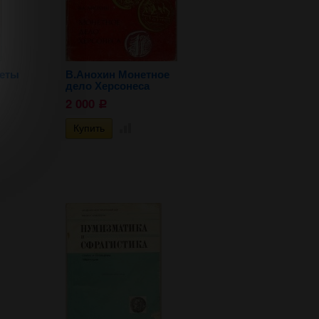
неты
В.Анохин Монетное
дело Херсонеса
2 000
Р