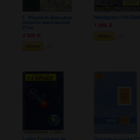
Г. Фёдоров-Давыдов
Handguns-13th Edit
Монеты московской
1 000
Р
Руси
2 000
Р
Lollini Conquete de
Почтовые марки С