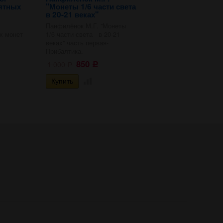
ятных
"Монеты 1/6 части света
в 20-21 веках"
Панфилёнок М.Г. "Монеты
х монет
1/6 части света в 20-21
веках" часть первая-
Прибалтика.
850
1 000
Р
Р