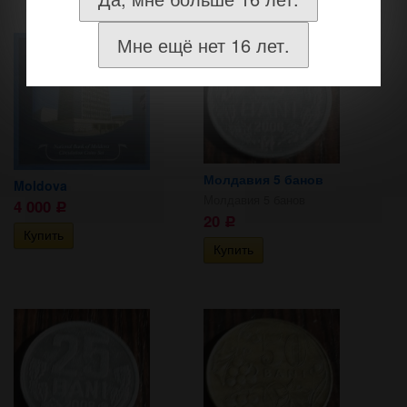
Мне ещё нет 16 лет.
Молдавия 5 банов
Moldova
Молдавия 5 банов
4 000
Р
20
Р