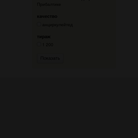
Прибалтике
качество
анциркулейтед
тираж
1 200