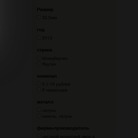
Размер
32,5мм
год
2013
страна
Шпицберген
Якутия
номинал
0,1-10 рублей
5 червонцев
металл
латунь
никель, латунь
фирма-производитель
частный монетный двор в