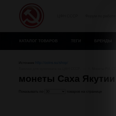
ЦФН СССР
Форум по работе
КАТАЛОГ ТОВАРОВ
ТЕГИ
БРЕНДЫ
Источник
http://coins.su/shop/
Лавочка для нумизмата на ЦФН СССР.
→
1. Монеты РИ, С
монеты Саха Якутии
Показывать по
товаров на странице