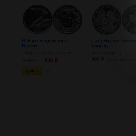
Набор псевдомонет
Саха-Якутия Вилле
Якутии
Баренц
Набор псевдомонет Якутии
Виллем Баренц
400
1 000
Нет в наличии
2 000
Р
Р
Р