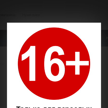
 магазина
Нуми-вики
О НАШЕМ МАГАЗИНЕ
ОПЛАТА И ДОСТАВКА
ССР, РСФСР, РФ.
→
монеты Российской Федерации
→