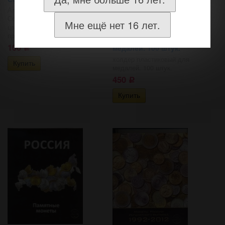
Альбом под монеты и боны
Сочи-2014 рассчитана на 6 монет
Мне ещё нет 16 лет.
цветных в блистерах, 12 монет
простых в...
холдер пластиковый для
100
медалей. 100 штук.
Р
холдер пластиковый для
медалей. 100 штук.
450
Р