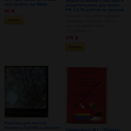
под монеты до 40мм
разделителями для монет
РФ 1,2,10 рублей по дворам
40
Р
Корочка с четырёхкольцевыми
зажимами. Подходит под все
листы формата Numis
(210*245мм), в...
475
Р
Корочка для листов
формата Optima с листами
Панфилёнок М.Г. "Монеты