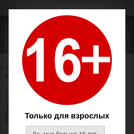
Магазин ЦФН СССР
КАТАЛОГ ТОВАРОВ
ТЕГИ
БРЕНДЫ
О НАШЕМ МАГАЗИНЕ
ОПЛАТА И ДОСТАВКА
НОВОСТИ
Источник
http://coins.su/shop/
Койнс Су
Показывать по
товаров на странице
Только для взрослых
Альбом под монеты и боны
Да, мне больше 16 лет.
Сочи-2014