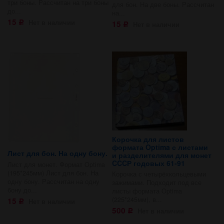
три боны. Рассчитан на три боны
для бон. На две боны. Рассчитан
до...
на...
15
Нет в наличии
15
Р
Нет в наличии
Р
Корочка для листов
формата Optima с листами
Лист для бон. На одну бону.
и разделителями для монет
CCCР годовых 61-91
Лист для монет. Формат Optima
(195*245мм) Лист для бон. На
Корочка с четырёхкольцевыми
одну бону. Рассчитан на одну
зажимами. Подходит под все
бону до...
листы формата Optima
(225*245мм), в...
15
Нет в наличии
Р
500
Нет в наличии
Р