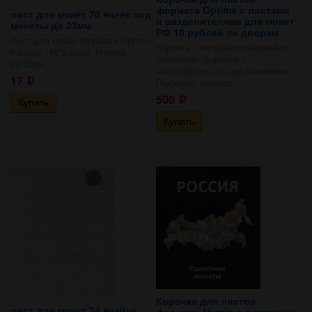
формата Optima с листами
лист для монет 70 ячеек под
и разделителями для монет
монеты до 23мм
РФ 10 рублей по дворам
Лист для монет формата Optima.
Корочка с четырёхкольцевыми
Размер 195*245мм. Ячейки
зажимами. Корочка с
25*20мм.
четырёхкольцевыми зажимами.
17
Подходит под все...
Р
500
Р
Корочка для листов
лист для монет 24 ячейки
формата Numis с листами и