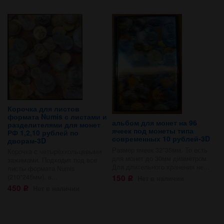
Корочка для листов
формата Numis с листами и
альбом для монет на 96
разделителями для монет
ячеек под монеты типа
РФ 1,2,10 рублей по
современных 10 рублей-3D
дворам-3D
Размер ячеек 32*35мм. То есть
Корочка с четырёхкольцевыми
для монет до 30мм диаметром.
зажимами. Подходит под все
Для длительного хранения не...
листы формата Numis
150
(210*245мм), в...
Нет в наличии
Р
450
Нет в наличии
Р