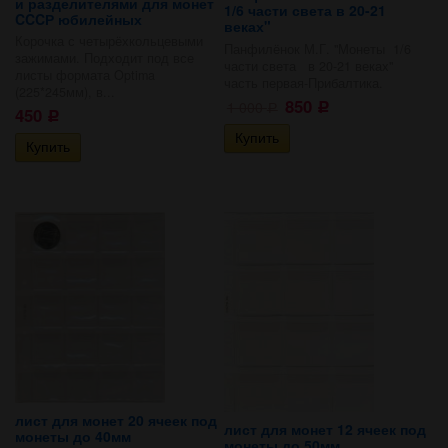
и разделителями для монет
1/6 части света в 20-21
CCCР юбилейных
веках"
Корочка с четырёхкольцевыми
Панфилёнок М.Г. "Монеты 1/6
зажимами. Подходит под все
части света в 20-21 веках"
листы формата Optima
часть первая-Прибалтика.
(225*245мм), в...
850
1 000
Р
Р
450
Р
лист для монет 20 ячеек под
лист для монет 12 ячеек под
монеты до 40мм
монеты до 50мм