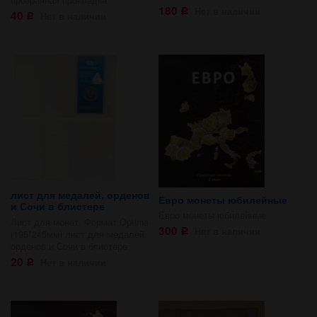
прозрачная прокладка
180
Нет в наличии
Р
40
Нет в наличии
Р
лист для медалей, орденов
Евро монеты юбилейные
и Сочи в блистере
Евро монеты юбилейные
Лист для монет. Формат Optima
300
Нет в наличии
Р
(195*245мм) лист для медалей,
орденов и Сочи в блистере
20
Нет в наличии
Р