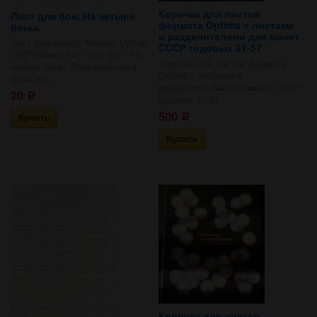
Корочка для листов
Лист для бон. На четыре
формата Optima с листами
боны.
и разделителями для монет
Лист для монет. Формат Optima
CCCР годовых 21-57
(195*245мм) Лист для бон. На
Корочка для листов формата
четыре боны. Рассчитан на 4
Optima с листами и
боны до...
разделителями для монет CCCР
20
Р
годовых 21-57
500
Р
Корочка для листов