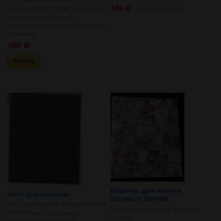
150
Нет в наличии
Альбом на 8 страниц по 6 ячеек
Р
размером до 50мм. Не
рекомендуется для длительного
хранения.
100
Р
Корочка для листов
лист для значков
формата Optima
лист для значков Формат Optima
Корочка для листов формата
(195*245мм) в коплекте
Optima