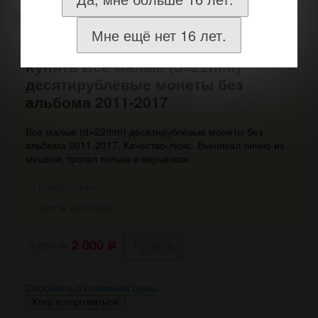
Обзор
Отзывы
Версия для печати
0
Мне ещё нет 16 лет.
Купить Все малые (d=22mm)
десятирублёвые монеты без
альбома 2011-2017
Все малые (d=22mm) десятирублёвые монеты без
альбома 2011-2017. Качество-люкс. Вынимал лично из
мешков, трогал только в перчатках.​
10 Rub-22mm-set
Нет в наличии
2 000
2 200
Р
Р
Сообщить о снижении цены
Хочу поторговаться!