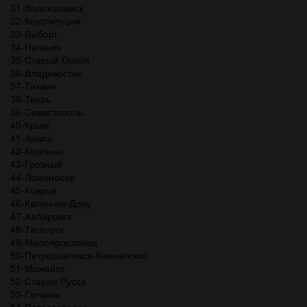
31-Волоколамск
32-Конституция
33-Выборг
34-Нальчик
35-Старый Оскол
36-Владивосток
37-Тихвин
38-Тверь
39-Севастополь
40-Крым
41-Анапа
42-Колпино
43-Грозный
44-Ломоносов
45-Ковров
46-Калач-на-Дону
47-Хабаровск
48-Таганрог
49-Малоярославец
50-Петропавловск-Камчатский
51-Можайск
52-Старая Русса
53-Гатчина