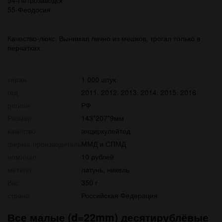
54-Петрозаводск
55-Феодосия
Качество-люкс. Вынимал лично из мешков, трогал только в
перчатках.
тираж
1 000 штук
год
2011, 2012, 2013, 2014, 2015, 2016
регион
РФ
Размер
143*207*9мм
качество
анциркулейтед
фирма-производитель
ММД и СПМД
номинал
10 рублей
металл
латунь, никель
Вес
350 г
страна
Российская Федерация
Все малые (d=22mm) десятирублёвые