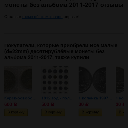
монеты без альбома 2011-2017 отзывы
Оставьте
отзыв об этом товаре
первым!
Покупатели, которые приобрели Все малые
(d=22mm) десятирублёвые монеты без
альбома 2011-2017, также купили
 СПМД
Курск-освобождение АНЦ
1812 год - полный комплект.
1 копейка 1997 ММД
600
500
30
30
Р
Р
Р
Р