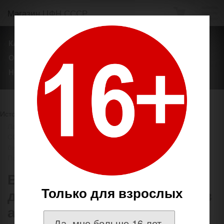
Магазин ЦФН СССР
КАТАЛОГ ТОВАРОВ
ТЕГИ
БРЕНДЫ
О НАШЕМ МАГАЗИНЕ
ОПЛАТА И ДОСТАВКА
НОВОСТИ
Источник
http://coins.su/shop/
Лавочка для нумизмата на ЦФН СССР.
→
1. Монеты РИ,
СССР, РСФСР, РФ.
→
монеты Российской Федерации
→
биметаллические монеты, Сочи-2014, ГВС,1812 год, 70 лет
Победы и др.
→
Все малые (d=22mm)
Только для взрослых
десятирублёвые монеты без
альбома 2011-2017
Да, мне больше 16 лет.