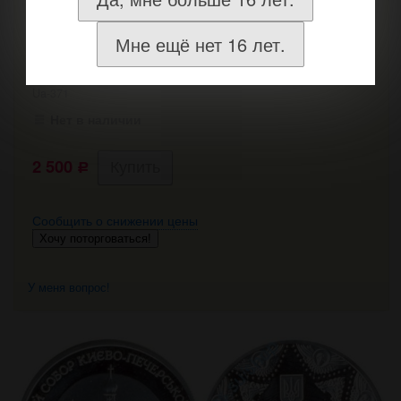
Купить Успенский собор
Мне ещё нет 16 лет.
Успенский собор
Ua-371
Нет в наличии
2 500
Р
Сообщить о снижении цены
Хочу поторговаться!
У меня вопрос!