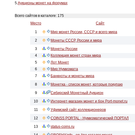
5.
Аукционы монет на форумах
Всего сайтов в каталоге: 175
Место
Сайт
1
Мир монет России, СССР и всего мира
2
Монеты СССР, России и мира
3
Монеты России
4
Коллекция монет стран мира
5
Лот Монет
6
Мир Нумизмата
7
Банкноты и монеты мира
8
Монетка - список монет, которые покупаю
9
Сибирский Монетный Аукцион
10
Интернет-магазин монет и бон Port-monet.ru
11
Уфимский сайт коллекционеров
12
COINSS PORTAL - Нумизматический ПОРТАЛ
13
status-coins.ru