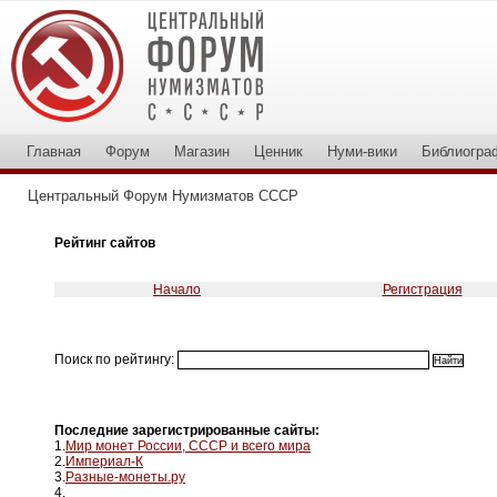
Главная
Форум
Магазин
Ценник
Нуми-вики
Библиогра
Центральный Форум Нумизматов СССР
Рейтинг сайтов
Начало
Регистрация
Поиск по рейтингу:
Последние зарегистрированные сайты:
1.
Мир монет России, СССР и всего мира
2.
Империал-К
3.
Разные-монеты.ру
4.