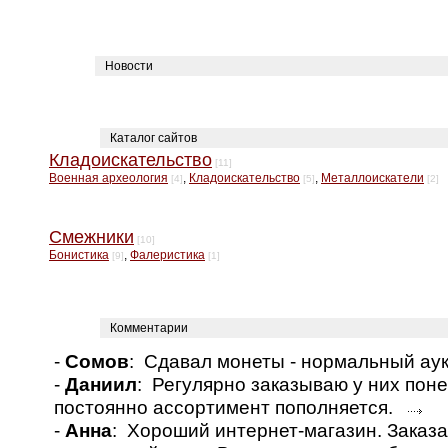
Новости
Каталог сайтов
Кладоискательство
[11]
Военная археология
,
Кладоискательство
,
Металлоискатели
[4]
[5]
[2]
Смежники
[10]
Бонистика
,
Фалеристика
[9]
[1]
Комментарии
-
Сомов
: Сдавал монеты - нормальный а
-
Даниил
: Регулярно заказываю у них пон
постоянно ассортимент пополняется.
-
Анна
: Хороший интернет-магазин. Заказа