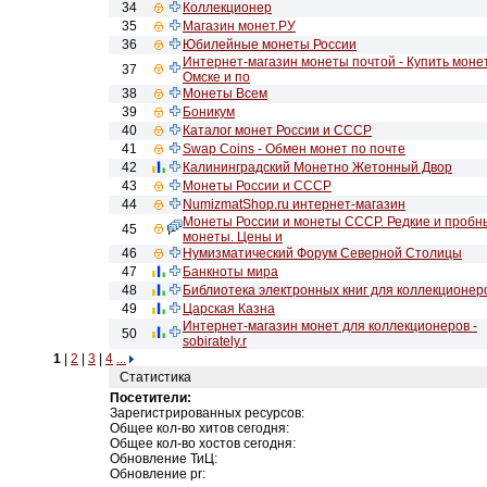
34
Коллекционер
35
Магазин монет.РУ
36
Юбилейные монеты России
Интернет-магазин монеты почтой - Купить моне
37
Омске и по
38
Монеты Всем
39
Боникум
40
Каталог монет России и СССР
41
Swap Coins - Обмен монет по почте
42
Калининградский Монетно Жетонный Двор
43
Монеты России и СССР
44
NumizmatShop.ru интернет-магазин
Монеты России и монеты СССР. Редкие и пробн
45
монеты. Цены и
46
Нумизматический Форум Северной Столицы
47
Банкноты мира
48
Библиотека электронных книг для коллекционер
49
Царская Казна
Интернет-магазин монет для коллекционеров -
50
sobirately.r
1
|
2
|
3
|
4
...
Статистика
Посетители:
Зарегистрированных ресурсов:
Общее кол-во хитов сегодня:
Общее кол-во хостов сегодня:
Обновление ТиЦ:
Обновление pr: