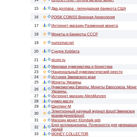
14
GROSHY.info - on-line каталог монет
15
Два доллара - легендарная банкнота США
16
POISK COINSS Военная Археология
17
Интернет-магазин Разменная монета
18
Монеты и банкноты СССР
19
numizmat.net
20
Сундук Хоббита
21
slcoin.ru
22
Мировая нумизматика и бонистика
23
Национальный нумизматический реестр
24
История Змиевского края
25
Монеты Украины
Нумизматика Европы. Монеты Евросоюза. Моне
26
Украины.
27
Интернет магазин AllesMunzen
28
нумиз-маг.ру
29
Шиллинг-М
Электронный научный журнал &quot;Змиевское
30
краеведение&quot;
31
Магазин монет Klondaik-spb
Блог коллекционера. Полезности для увлекающ
32
людей
33
MONEY COLLECTOR