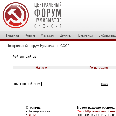
Главная
Форум
Магазин
Ценник
Нуми-вики
Библиогра
Центральный Форум Нумизматов СССР
Рейтинг сайтов
Начало
Регистрация
Поиск по рейтингу:
Страницы
В этом разделе располаг
• Посещаемость
Сайт
http://www.mumisma.
•
Время
Переходов из рейтинга на