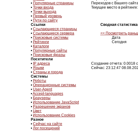
•
Популярные страницы
Переходов с Вашего сайта
•
Точки входа
Текущее место в рейтинге:
•
Точки выхода
•
Первый уровень
•
Пути по сайту
Ссылки
Сводная статистика
•
Ссылающиеся страницы
•
Ссылающиеся сервера
<< Посмотреть рань
•
Поисковые системы
Дата
•
Рейтинги
Сегодня
•
Каталоги
•
Популярные сайты
•
Поисковые фразы
Посетители
•
IP адреса
Создание отчета: 0.0018 с
•
Языки
Сейчас: 23:12:47 08.08.20
•
Страны и города
Системы
•
Роботы
•
Операционные системы
•
User-Agent
•
Accept-languages
•
Браузеры
•
Использование JavaScript
•
Разрешение экранов
•
Цвет
•
Использование Cookies
Разное
•
Сейчас на сайте
•
Лог посещений