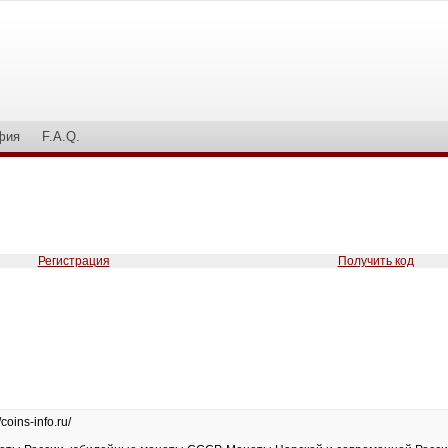
фия
F.A.Q.
Регистрация
Получить код
/coins-info.ru/