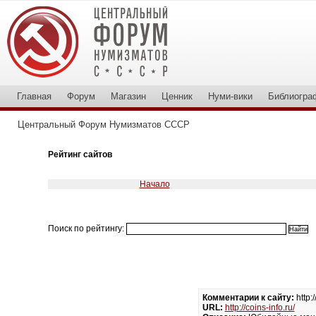
Главная
Форум
Магазин
Ценник
Нуми-вики
Библиогра
Центральный Форум Нумизматов СССР
Рейтинг сайтов
Начало
Поиск по рейтингу:
Комментарии к сайту:
http:/
URL:
http://coins-info.ru/