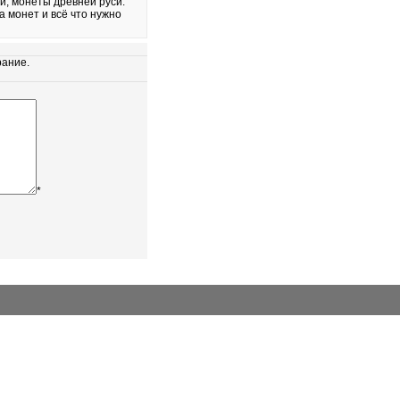
, монеты древней руси.
а монет и всё что нужно
рание.
*