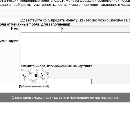
ы России, юбилейные монеты СССР. Монеты Царской и современной России
дкие и пробные выпуски монет, качество и состояние монет, хранение и чистк
Здравствуйте хочу продать монету ..как это возможноСпасибо за 
ля отмечанные * обяз. для заполнения)
Имя:
*
мментарии:
Введите числа, изображенные на картинке:
С реальной скидкой
аренда авто в краснодаре
по низким ценам.