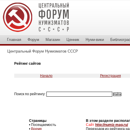
Главная
Форум
Магазин
Ценник
Нуми-вики
Библиогра
Центральный Форум Нумизматов СССР
Рейтинг сайтов
Начало
Регистрация
Поиск по рейтингу:
Страницы
В этом разделе располаг
• Посещаемость
Сайт
http://numiz-mag.ru/
•
Время
Переходов из рейтинга на