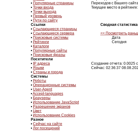
•
Популярные страницы
Переходов с Вашего сайта
•
Точки входа
Текущее место в рейтинге:
•
Точки выхода
•
Первый уровень
•
Пути по сайту
Ссылки
Сводная статистика
•
Ссылающиеся страницы
•
Ссылающиеся сервера
<< Посмотреть рань
•
Поисковые системы
Дата
•
Рейтинги
Сегодня
•
Каталоги
•
Популярные сайты
•
Поисковые фразы
Посетители
•
IP адреса
Создание отчета: 0.0025 с
•
Языки
Сейчас: 02:36:37 08.08.20
•
Страны и города
Системы
•
Роботы
•
Операционные системы
•
User-Agent
•
Accept-languages
•
Браузеры
•
Использование JavaScript
•
Разрешение экранов
•
Цвет
•
Использование Cookies
Разное
•
Сейчас на сайте
•
Лог посещений