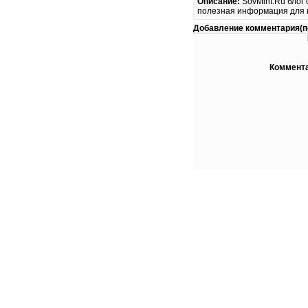
Описание:
SovMint.Ru блог 
полезная информация для 
Добавление комментария(по
Коммента