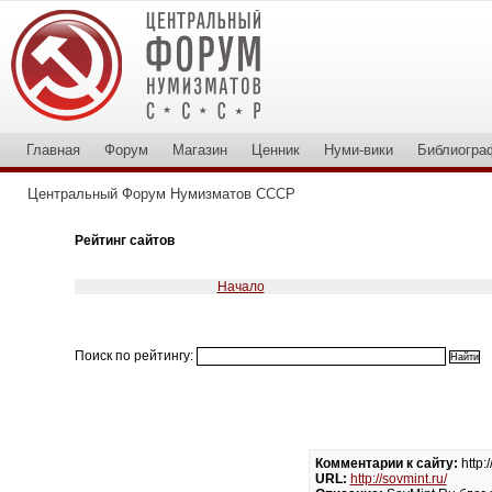
Главная
Форум
Магазин
Ценник
Нуми-вики
Библиогра
Центральный Форум Нумизматов СССР
Рейтинг сайтов
Начало
Поиск по рейтингу:
Комментарии к сайту:
http:
URL:
http://sovmint.ru/