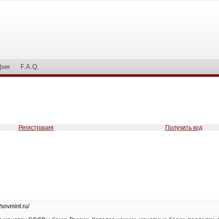
фия
F.A.Q.
Регистрация
Получить код
//sovmint.ru/