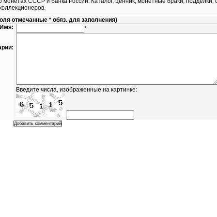
о монетах СССР и банка России. Каталог, ценник, монетные браки, подделки, 
коллекционеров.
ля отмечанные * обяз. для заполнения)
Имя:
*
рии:
Введите числа, изображенные на картинке: