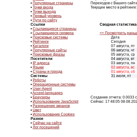
•
Популярные страницы
Переходов с Вашего сайта
•
Точки входа
Текущее место в рейтинге:
•
Точки выхода
•
Первый уровень
•
Пути по сайту
Ссылки
Сводная статистика
•
Ссылающиеся страницы
•
Ссылающиеся сервера
<< Посмотреть рань
•
Поисковые системы
Дата
•
Рейтинги
Сегодня
•
Каталоги
07 августа, пт
•
Популярные сайты
06 августа, чт
•
Поисковые фразы
05 августа, ср
Посетители
04 августа, вт
•
IP адреса
03 августа, пн
•
Языки
02 августа, вс
•
Страны и города
01 августа, сб
Системы
31 июля, пт
•
Роботы
•
Операционные системы
•
User-Agent
•
Accept-languages
•
Браузеры
Создание отчета: 0.0033 с
•
Использование JavaScript
Сейчас: 17:48:05 08.08.20
•
Разрешение экранов
•
Цвет
•
Использование Cookies
Разное
•
Сейчас на сайте
•
Лог посещений