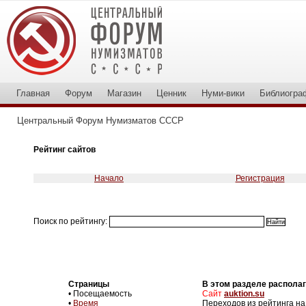
Главная
Форум
Магазин
Ценник
Нуми-вики
Библиогра
Центральный Форум Нумизматов СССР
Рейтинг сайтов
Начало
Регистрация
Поиск по рейтингу:
Страницы
В этом разделе располаг
• Посещаемость
Сайт
auktion.su
•
Время
Переходов из рейтинга на