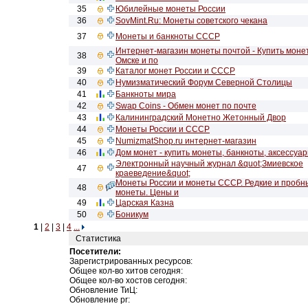
35
Юбилейные монеты России
36
SovMint.Ru: Монеты советского чекана
37
Монеты и банкноты СССР
Интернет-магазин монеты почтой - Купить моне
38
Омске и по
39
Каталог монет России и СССР
40
Нумизматический Форум Северной Столицы
41
Банкноты мира
42
Swap Coins - Обмен монет по почте
43
Калининградский Монетно Жетонный Двор
44
Монеты России и СССР
45
NumizmatShop.ru интернет-магазин
46
Дом монет - купить монеты, банкноты, аксессуа
Электронный научный журнал &quot;Змиевское
47
краеведение&quot;
Монеты России и монеты СССР. Редкие и пробн
48
монеты. Цены и
49
Царская Казна
50
Боникум
1
|
2
|
3
|
4
...
Статистика
Посетители:
Зарегистрированных ресурсов:
Общее кол-во хитов сегодня:
Общее кол-во хостов сегодня:
Обновление ТиЦ:
Обновление pr: