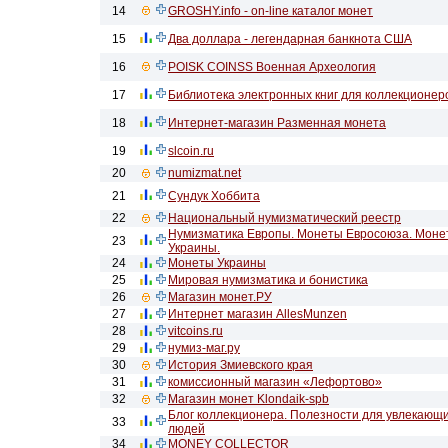
14
GROSHY.info - on-line каталог монет
15
Два доллара - легендарная банкнота США
16
POISK COINSS Военная Археология
17
Библиотека электронных книг для коллекционер
18
Интернет-магазин Разменная монета
19
slcoin.ru
20
numizmat.net
21
Сундук Хоббита
22
Национальный нумизматический реестр
Нумизматика Европы. Монеты Евросоюза. Моне
23
Украины.
24
Монеты Украины
25
Мировая нумизматика и бонистика
26
Магазин монет.РУ
27
Интернет магазин AllesMunzen
28
vitcoins.ru
29
нумиз-маг.ру
30
История Змиевского края
31
комиссионный магазин «Лефортово»
32
Магазин монет Klondaik-spb
Блог коллекционера. Полезности для увлекающ
33
людей
34
MONEY COLLECTOR