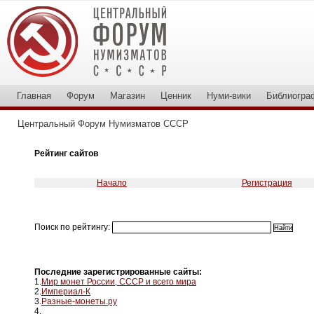
Главная
Форум
Магазин
Ценник
Нуми-вики
Библиогра
Центральный Форум Нумизматов СССР
Рейтинг сайтов
Начало
Регистрация
Поиск по рейтингу:
Последние зарегистрированные сайты:
1.
Мир монет России, СССР и всего мира
2.
Империал-К
3.
Разные-монеты.ру
4.