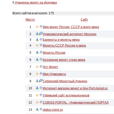
5.
Аукционы монет на форумах
Всего сайтов в каталоге: 175
Место
Сайт
1
Мир монет России, СССР и всего мира
2
Нумизматический интернет-Магазин
3
Банкноты и монеты мира
4
Монеты СССР, России и мира
5
Монеты России
6
Коллекция монет стран мира
7
Лот Монет
8
Мир Нумизмата
9
Сибирский Монетный Аукцион
10
Интернет-магазин монет и бон Port-monet.ru
11
Уфимский сайт коллекционеров
12
COINSS PORTAL - Нумизматический ПОРТАЛ
13
status-coins.ru