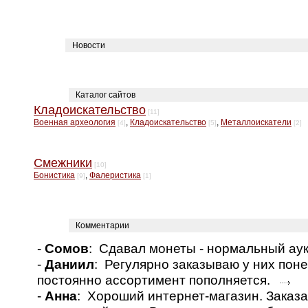
Новости
Каталог сайтов
Кладоискательство
[11]
Военная археология
,
Кладоискательство
,
Металлоискатели
[4]
[5]
[2]
Смежники
[10]
Бонистика
,
Фалеристика
[9]
[1]
Комментарии
-
Сомов
: Сдавал монеты - нормальный а
-
Даниил
: Регулярно заказываю у них пон
постоянно ассортимент пополняется.
-
Анна
: Хороший интернет-магазин. Заказа