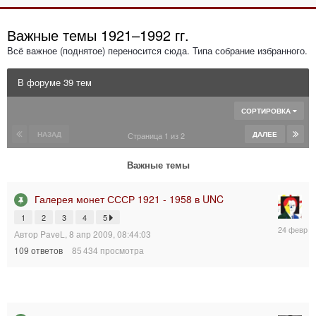
Важные темы 1921–1992 гг.
Всё важное (поднятое) переносится сюда. Типа собрание избранного.
В форуме 39 тем
СОРТИРОВКА
НАЗАД
ДАЛЕЕ
Страница 1 из 2
Важные темы
Галерея монет СССР 1921 - 1958 в UNC
1
2
3
4
5
24
Автор
PaveL
,
8 апр 2009, 08:44:03
фев
109
ответов
85 434
просмотра
2026,
08:18:24