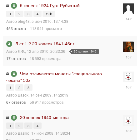
5 копеек 1924 Гурт Рубчатый
1
2
3
4
19
24
Автор
oleg48
,
5 июн 2010, 13:14:38
мар
2012,
453
ответа
118 941
просмотр
02:21:18
Л.ст.1.2 20 копеек 1941-46г.г.
Автор
Л.Ф.
,
12 апр 2010, 20:32:36
20 копеек 1946
19
17
ответов
18 693
просмотра
дек
2010,
14:05:31
Чем отличаются монеты "специального
чекана" 50х
25
1
2
3
сен
Автор
Basok
,
14 сен 2009, 14:29:19
2009,
14:09:22
67
ответов
56 917
просмотров
20 копеек 1940-ые года
1
2
3
4
23
Автор
Basilio
,
17 июн 2008, 14:38:34
июн
2008,