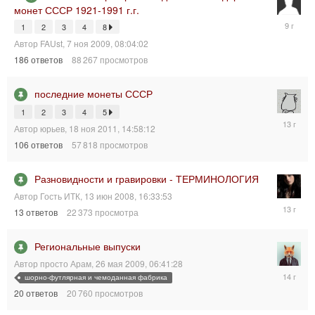
монет СССР 1921-1991 г.г.
9
1
2
3
4
8
ноя
Автор
FAUst
,
7 ноя 2009, 08:04:02
2016,
17:01:54
186
ответов
88 267
просмотров
последние монеты СССР
1
2
3
4
5
7
Автор
юрьев
,
18 ноя 2011, 14:58:12
июл
106
ответов
57 818
просмотров
2013,
09:30:23
Разновидности и гравировки - ТЕРМИНОЛОГИЯ
Автор
Гость ИТК
,
13 июн 2008, 16:33:53
13
13
ответов
22 373
просмотра
апр
2013,
04:18:06
Региональные выпуски
Автор
просто Арам
,
26 мая 2009, 06:41:28
10
шорно-футлярная и чемоданная фабрика
апр
20
ответов
20 760
просмотров
2012,
20:22:25