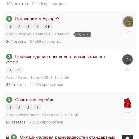
129
ответов
71 445
просмотров
2021,
05:21:24
Поговорим о Бухаре?
1
2
3
4
9
1
Автор
Вахрюк
,
10 авг 2013, 13:40:35
бухара
апр
2020,
204
ответа
87 553
просмотра
16:57:26
Происхождение новоделов тиражных монет
СССР
18
1
2
фев
Автор
PaveL
,
13 июн 2011, 10:51:55
2018,
37
ответов
44 085
просмотров
08:33:00
Советское серебро
1
2
3
4
8
Автор
WhiteKorean
,
25 сен 2007, 11:31:40
апр
86
ответов
70 326
просмотров
2017,
02:26:15
Онлайн-галерея разновидностей стандартных