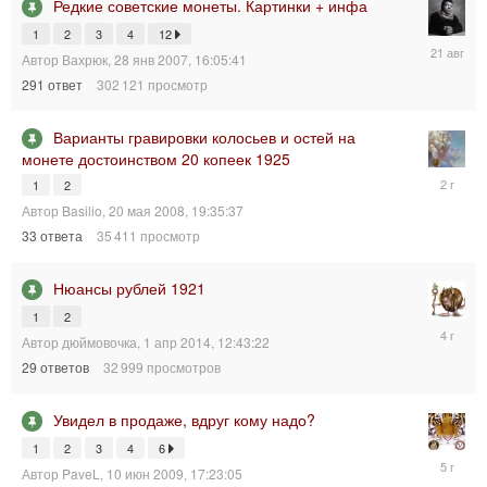
Редкие советские монеты. Картинки + инфа
1
2
3
4
12
21
Автор
Вахрюк
,
28 янв 2007, 16:05:41
авг
291
ответ
302 121
просмотр
2025,
08:34:40
Варианты гравировки колосьев и остей на
монете достоинством 20 копеек 1925
17
1
2
июн
Автор
Basilio
,
20 мая 2008, 19:35:37
2024,
33
ответа
35 411
просмотр
09:29:34
Нюансы рублей 1921
1
2
27
Автор
дюймовочка
,
1 апр 2014, 12:43:22
июн
29
ответов
32 999
просмотров
2022,
21:10:19
Увидел в продаже, вдруг кому надо?
1
2
3
4
6
29
Автор
PaveL
,
10 июн 2009, 17:23:05
мая