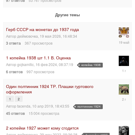
97
ответов
53 767
просмотров
20:21:36
Другие темы
Герб СССР на монетах до 1937 года
Автор
дюймовочка
,
19 мая 2026, 16:48:34
19
3
ответа
367
просмотров
мая
2026,
18:59:53
1 копейка 1938 шт 1.1 В. Оценка
Автор
gojkamitic
,
16 фев 2024, 08:37:19
копейка 1938
18
6
ответов
997
просмотров
окт
2024,
14:24:32
Один полтинник 1924 ТР. Плашки гуртового
оформления
3
1
2
авг
Автор
tacenda
,
10 апр 2019, 18:43:55
полтинник 1924
2024,
45
ответов
15 004
просмотра
03:50:07
2 копейки 1927 может кому сгодится
Автор
дюймовочка
,
29 июн 2022, 09:36:28