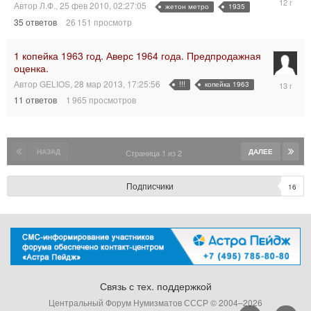
Автор
Л.Ф.
,
25 фев 2010, 02:27:05
жетон метро
1935
дек
35
ответов
26 151
просмотр
2013,
08:34:04
1 копейка 1963 год. Аверс 1964 года. Предпродажная
оценка.
31
Автор
GELIOS
,
28 мар 2013, 17:25:56
!!!
копейка 1963
мар
11
ответов
1 965
просмотров
2013,
11:43:38
НАЗАД
ДАЛЕЕ
Страница 1 из 2
Подписчики
16
Связь с тех. поддержкой
Центральный Форум Нумизматов СССР © 2004–
2026