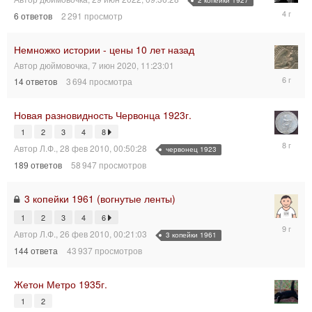
2 копейки 1927
29
6
ответов
2 291
просмотр
июн
2022,
13:26:17
Немножко истории - цены 10 лет назад
Автор
дюймовочка
,
7 июн 2020, 11:23:01
18
14
ответов
3 694
просмотра
июн
2020,
23:40:55
Новая разновидность Червонца 1923г.
1
2
3
4
8
15
Автор
Л.Ф.
,
28 фев 2010, 00:50:28
червонец 1923
сен
189
ответов
58 947
просмотров
2017,
09:02:45
3 копейки 1961 (вогнутые ленты)
1
2
3
4
6
20
Автор
Л.Ф.
,
26 фев 2010, 00:21:03
3 копейки 1961
апр
2017,
144
ответа
43 937
просмотров
05:22:56
Жетон Метро 1935г.
1
2
29