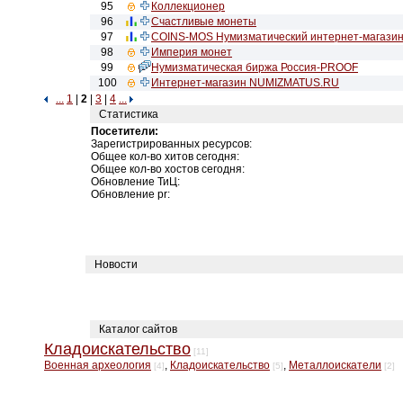
95
Коллекционер
96
Счастливые монеты
97
COINS-MOS Нумизматический интернет-магази
98
Империя монет
99
Нумизматическая биржа Россия-PROOF
100
Интернет-магазин NUMIZMATUS.RU
...
1
|
2
|
3
|
4
...
Статистика
Посетители:
Зарегистрированных ресурсов:
Общее кол-во хитов сегодня:
Общее кол-во хостов сегодня:
Обновление ТиЦ:
Обновление pr:
Новости
Каталог сайтов
Кладоискательство
[11]
Военная археология
,
Кладоискательство
,
Металлоискатели
[4]
[5]
[2]