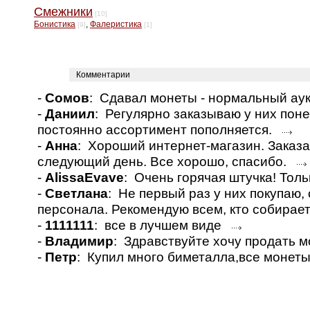
Смежники
[10]
Бонистика
,
Фалеристика
[9]
[1]
Комментарии
-
Сомов
: Сдавал монеты - нормальный а
-
Даниил
: Регулярно заказываю у них пон
постоянно ассортимент пополняется.
-
Анна
: Хороший интернет-магазин. Заказа
следующий день. Все хорошо, спасибо.
-
AlissaEvave
: Очень горячая штучка! Толь
-
Светлана
: Не первый раз у них покупаю
персонала. Рекомендую всем, кто собирае
-
1111111
: все в лучшем виде
-
Владимир
: Здравствуйте хочу продать 
-
Петр
: Купил много биметалла,все монет