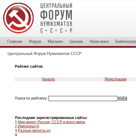
Главная
Форум
Магазин
Ценник
Нуми-вики
Библиогра
Центральный Форум Нумизматов СССР
Рейтинг сайтов
Начало
Регистрация
Поиск по рейтингу:
Последние зарегистрированные сайты:
1.
Мир монет России, СССР и всего мира
2.
Империал-К
3.
Разные-монеты.ру
4.