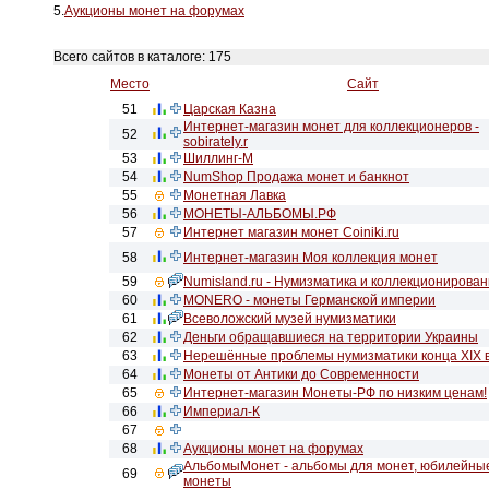
5.
Аукционы монет на форумах
Всего сайтов в каталоге: 175
Место
Сайт
51
Царская Казна
Интернет-магазин монет для коллекционеров -
52
sobirately.r
53
Шиллинг-М
54
NumShop Продажа монет и банкнот
55
Монетная Лавка
56
МОНЕТЫ-АЛЬБОМЫ.РФ
57
Интернет магазин монет Coiniki.ru
58
Интернет-магазин Моя коллекция монет
59
Numisland.ru - Нумизматика и коллекционирова
60
MONERO - монеты Германской империи
61
Всеволожский музей нумизматики
62
Деньги обращавшиеся на территории Украины
63
Нерешённые проблемы нумизматики конца XIX 
64
Монеты от Антики до Современности
65
Интернет-магазин Монеты-РФ по низким ценам!
66
Империал-К
67
68
Аукционы монет на форумах
АльбомыМонет - альбомы для монет, юбилейны
69
монеты