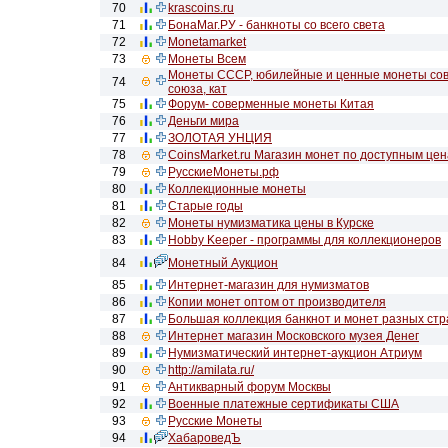
70
krascoins.ru
71
БонаМаг.РУ - банкноты со всего света
72
Monetamarket
73
Монеты Всем
Монеты СССР, юбилейные и ценные монеты сов
74
союза, кат
75
Форум- соверменные монеты Китая
76
Деньги мира
77
ЗОЛОТАЯ УНЦИЯ
78
CoinsMarket.ru Магазин монет по доступным це
79
РусскиеМонеты.рф
80
Коллекционные монеты
81
Старые годы
82
Монеты нумизматика цены в Курске
83
Hobby Keeper - программы для коллекционеров
84
Монетный Аукцион
85
Интернет-магазин для нумизматов
86
Копии монет оптом от производителя
87
Большая коллекция банкнот и монет разных стр
88
Интернет магазин Московского музея Денег
89
Нумизматический интернет-аукцион Атриум
90
http://amilata.ru/
91
Антикварный форум Москвы
92
Военные платежные сертификаты США
93
Русские Монеты
94
ХабароведЪ