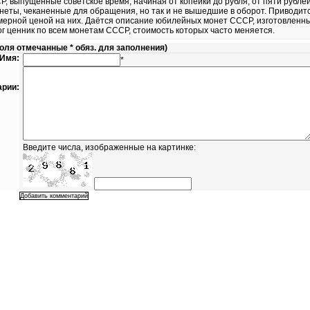
 выпущенные советское время, начиная от копейки до рубля, от пяти рублей 
еты, чеканенные для обращения, но так и не вышедшие в оборот. Приводит
имерной ценой на них. Даётся описание юбилейных монет СССР, изготовленны
г ценник по всем монетам СССР, стоимость которых часто меняется.
ля отмечанные * обяз. для заполнения)
Имя:
*
рии:
Введите числа, изображенные на картинке: