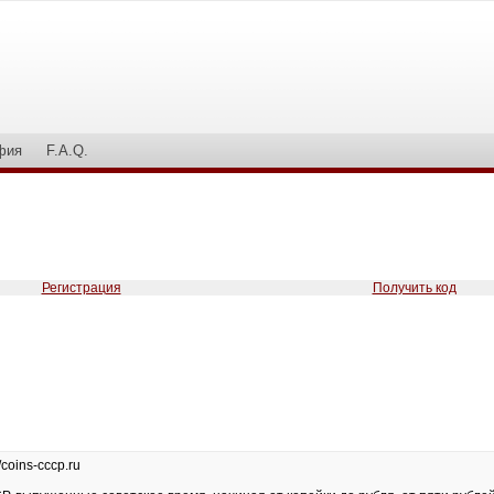
фия
F.A.Q.
Регистрация
Получить код
//coins-cccp.ru