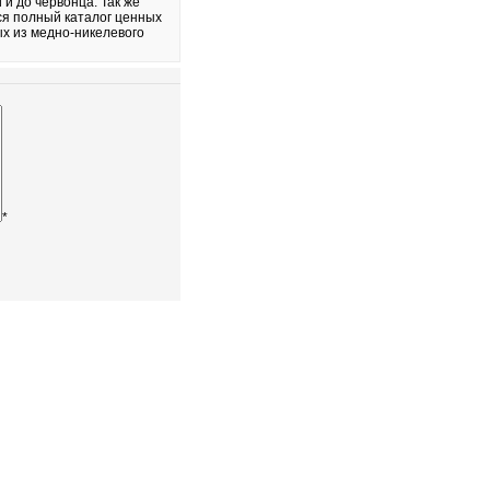
и до червонца. Так же
ся полный каталог ценных
х из медно-никелевого
*