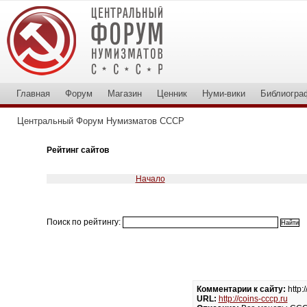
Главная
Форум
Магазин
Ценник
Нуми-вики
Библиогра
Центральный Форум Нумизматов СССР
Рейтинг сайтов
Начало
Поиск по рейтингу:
Комментарии к сайту:
http:
URL:
http://coins-cccp.ru