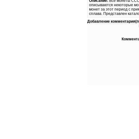
Описание:
Все монеты СССР,
описываются некоторые мон
монет за этот период с пр
сплава. Представлен катало
Добавление комментария(по
Коммента