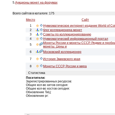
5.
Аукционы монет на форумах
Всего сайтов в каталоге: 175
Место
Сайт
1
Нумизматическое интернет-издание World of Co
2
блог коллекционера монет
3
Советы по коллекционированию
4
Нумизматический информационный портал
Монеты России и монеты СССР. Редкие и пробн
5
монеты. Цены и
6
Московский коллекционер
7
История Змиевского края
8
Монеты СССР, России и мира
Статистика
Посетители:
Зарегистрированных ресурсов:
Общее кол-во хитов сегодня:
Общее кол-во хостов сегодня:
Обновление ТиЦ:
Обновление pr: