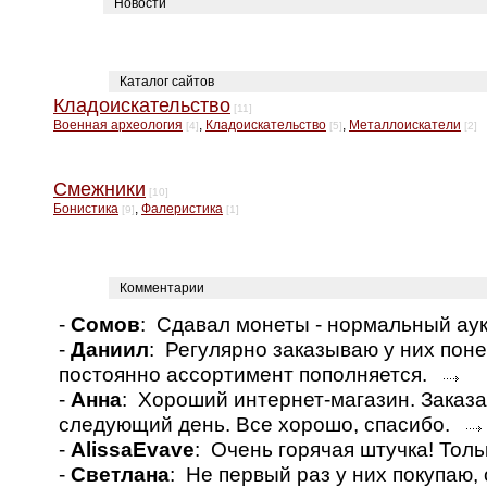
Новости
Каталог сайтов
Кладоискательство
[11]
Военная археология
,
Кладоискательство
,
Металлоискатели
[4]
[5]
[2]
Смежники
[10]
Бонистика
,
Фалеристика
[9]
[1]
Комментарии
-
Сомов
: Сдавал монеты - нормальный а
-
Даниил
: Регулярно заказываю у них пон
постоянно ассортимент пополняется.
-
Анна
: Хороший интернет-магазин. Заказа
следующий день. Все хорошо, спасибо.
-
AlissaEvave
: Очень горячая штучка! Толь
-
Светлана
: Не первый раз у них покупаю