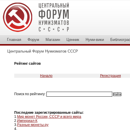
Главная
Форум
Магазин
Ценник
Нуми-вики
Библиогра
Центральный Форум Нумизматов СССР
Рейтинг сайтов
Начало
Регистрация
Поиск по рейтингу:
Последние зарегистрированные сайты:
1.
Мир монет России, СССР и всего мира
2.
Империал-К
3.
Разные-монеты.ру
4.