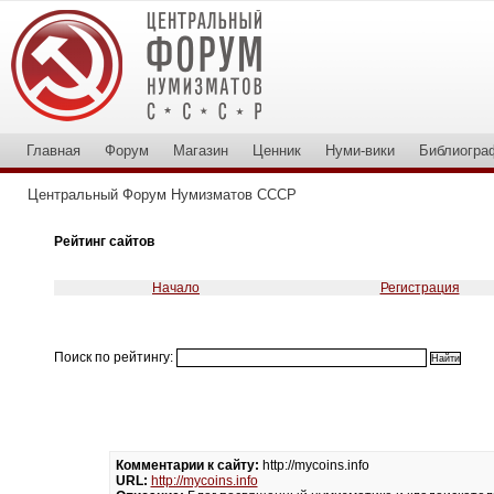
Главная
Форум
Магазин
Ценник
Нуми-вики
Библиогра
Центральный Форум Нумизматов СССР
Рейтинг сайтов
Начало
Регистрация
Поиск по рейтингу:
Комментарии к сайту:
http://mycoins.info
URL:
http://mycoins.info