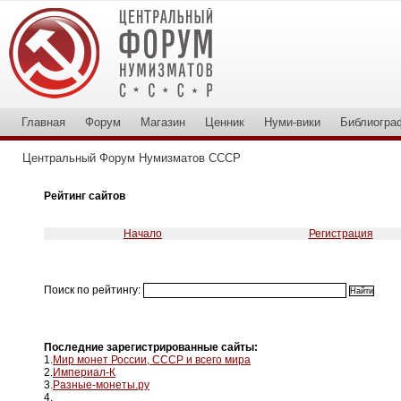
Главная
Форум
Магазин
Ценник
Нуми-вики
Библиогра
Центральный Форум Нумизматов СССР
Рейтинг сайтов
Начало
Регистрация
Поиск по рейтингу:
Последние зарегистрированные сайты:
1.
Мир монет России, СССР и всего мира
2.
Империал-К
3.
Разные-монеты.ру
4.