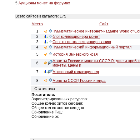
5.
Аукционы монет на форумах
Всего сайтов в каталоге: 175
Место
Сайт
1
Нумизматическое интернет-издание World of Co
2
блог коллекционера монет
3
Советы по коллекционированию
4
Нумизматический информационный портал
5
История Змиевского края
Монеты России и монеты СССР. Редкие и пробн
6
монеты. Цены и
7
Московский коллекционер
8
Монеты СССР, России и мира
Статистика
Посетители:
Зарегистрированных ресурсов:
Общее кол-во хитов сегодня:
Общее кол-во хостов сегодня:
Обновление ТиЦ:
Обновление pr: