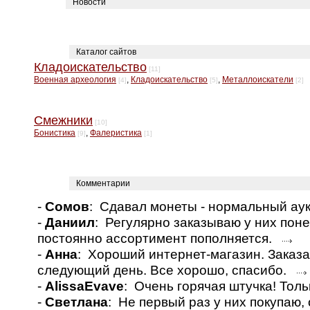
Новости
Каталог сайтов
Кладоискательство
[11]
Военная археология
,
Кладоискательство
,
Металлоискатели
[4]
[5]
[2]
Смежники
[10]
Бонистика
,
Фалеристика
[9]
[1]
Комментарии
-
Сомов
: Сдавал монеты - нормальный а
-
Даниил
: Регулярно заказываю у них пон
постоянно ассортимент пополняется.
-
Анна
: Хороший интернет-магазин. Заказа
следующий день. Все хорошо, спасибо.
-
AlissaEvave
: Очень горячая штучка! Толь
-
Светлана
: Не первый раз у них покупаю