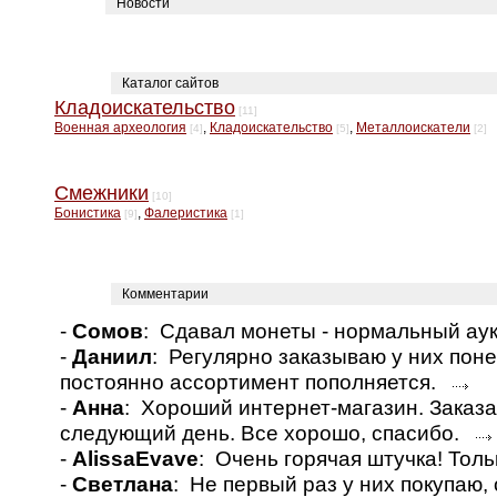
Новости
Каталог сайтов
Кладоискательство
[11]
Военная археология
,
Кладоискательство
,
Металлоискатели
[4]
[5]
[2]
Смежники
[10]
Бонистика
,
Фалеристика
[9]
[1]
Комментарии
-
Сомов
: Сдавал монеты - нормальный а
-
Даниил
: Регулярно заказываю у них пон
постоянно ассортимент пополняется.
-
Анна
: Хороший интернет-магазин. Заказа
следующий день. Все хорошо, спасибо.
-
AlissaEvave
: Очень горячая штучка! Толь
-
Светлана
: Не первый раз у них покупаю