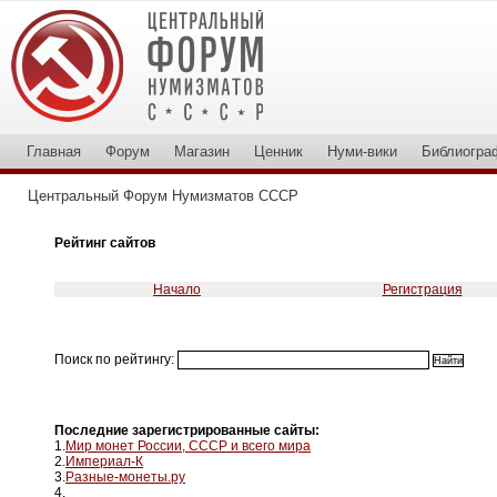
Главная
Форум
Магазин
Ценник
Нуми-вики
Библиогра
Центральный Форум Нумизматов СССР
Рейтинг сайтов
Начало
Регистрация
Поиск по рейтингу:
Последние зарегистрированные сайты:
1.
Мир монет России, СССР и всего мира
2.
Империал-К
3.
Разные-монеты.ру
4.