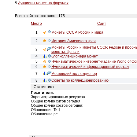
5.
Аукционы монет на форумах
Всего сайтов в каталоге: 175
Место
Сайт
1
Монеты СССР, России и мира
2
История Змиевского края
Монеты России и монеты СССР. Редкие и пробн
3
монеты. Цены и
4
блог коллекционера монет
5
Нумизматическое интернет-издание World of Co
6
Нумизматический информационный портал
7
Московский коллекционер
8
Советы по коллекционированию
Статистика
Посетители:
Зарегистрированных ресурсов:
Общее кол-во хитов сегодня:
Общее кол-во хостов сегодня:
Обновление ТиЦ:
Обновление pr: