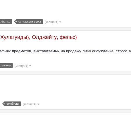
а фельс
сельджуки рума
(и ещё #)
(Хулагуиды), Олджейту, фельс)
рафиях предметов, выставляемых на продажу либо обсуждение, строго 
ильханы
(и ещё #)
омейяды
(и ещё #)