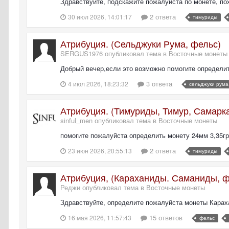
Здравствуйте, подскажите пожалуйста по монете, пох
2 ответа
30 июл 2026, 14:01:17
тимуриды
Атрибуция. (Сельджуки Рума, фельс)
SERGUS1976 опубликовал тема в
Восточные монеты
Добрый вечер,если это возможно помогите определит
3 ответа
4 июл 2026, 18:23:32
сельджуки рума
Атрибуция. (Тимуриды, Тимур, Самарк
sinful_men опубликовал тема в
Восточные монеты
помогите пожалуйста определить монету 24мм 3,35гр
2 ответа
23 июн 2026, 20:55:13
тимуриды
Атрибуция, (Караханиды. Саманиды, ф
Реджи опубликовал тема в
Восточные монеты
Здравствуйте, определите пожалуйста монеты Караха
15 ответов
16 мая 2026, 11:57:43
фельс