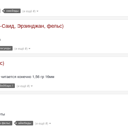
омейяды
(и ещё #)
у-Саид, Эрзинджан, фельс)
м
лагуиды
(и ещё #)
с)
читается конечно 1,56 гр 16мм
бейбарс i
(и ещё #)
еты
 фельс
айюбиды
(и ещё #)