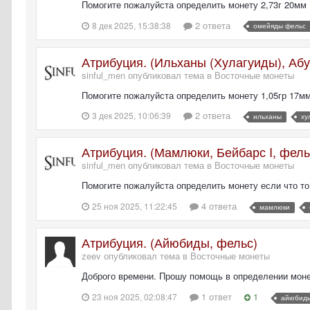
Помогите пожалуйста определить монету 2,73г 20мм
2 ответа
8 дек 2025, 15:38:38
омейяды фельс
Атрибуция. (Ильханы (Хулагуиды), Аб
sinful_men опубликовал тема в
Восточные монеты
Помогите пожалуйста определить монету 1,05гр 17м
2 ответа
3 дек 2025, 10:06:39
ильханы
ху
Атрибуция. (Мамлюки, Бейбарс I, фель
sinful_men опубликовал тема в
Восточные монеты
Помогите пожалуйста определить монету если что то 
4 ответа
25 ноя 2025, 11:22:45
мамлюки
Атрибуция. (Айюбиды, фельс)
zeev опубликовал тема в
Восточные монеты
Доброго времени. Прошу помощь в определении мон
1 ответ
1
23 ноя 2025, 02:08:47
айюбиды