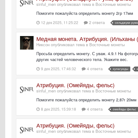
sinful_men опубликовал тема в
Восточные монеты
Помогите пожалуйста определить монету 2гр 17мм
2 ответа
12 дек 2025, 11:25:22
сельджуки рум
Медная монета. Атрибуция. (Ильханы 
Никсон опубликовал тема в
Восточные монеты
Просьба определить монету. С уваж. 4.9.1 На фотог
других частей человеческого тела. Укажите вес.
4 ответа
9 дек 2025, 17:46:32
хулагуиды
Атрибуция. (Омейяды, фельс)
sinful_men опубликовал тема в
Восточные монеты
Помогите пожалуйста определить монету 2,87г 20мм
4 ответа
8 дек 2025, 15:39:18
омейяды фельс
Атрибуция. (Омейяды, фельс)
sinful_men опубликовал тема в
Восточные монеты