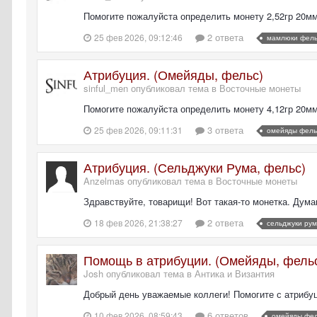
Помогите пожалуйста определить монету 2,52гр 20м
2 ответа
25 фев 2026, 09:12:46
мамлюки фел
Атрибуция. (Омейяды, фельс)
sinful_men опубликовал тема в
Восточные монеты
Помогите пожалуйста определить монету 4,12гр 20м
3 ответа
25 фев 2026, 09:11:31
омейяды фель
Атрибуция. (Сельджуки Рума, фельс)
Anzelmas опубликовал тема в
Восточные монеты
Здравствуйте, товарищи! Вот такая-то монетка. Дума
2 ответа
18 фев 2026, 21:38:27
сельджуки ру
Помощь в атрибуции. (Омейяды, фель
Josh опубликовал тема в
Антика и Византия
Добрый день уважаемые коллеги! Помогите с атрибу
6 ответов
10 фев 2026, 08:59:43
омейяды фе