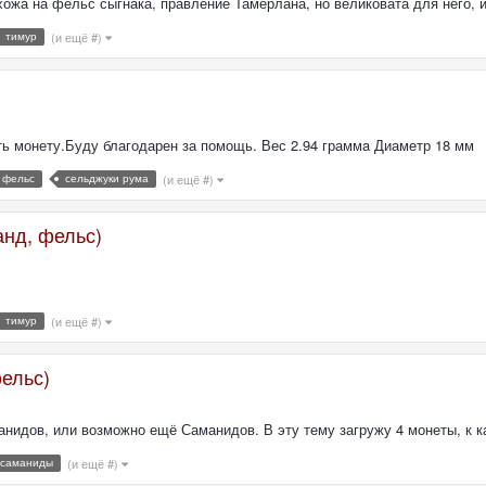
ожа на фельс сыгнака, правление Тамерлана, но великовата для него, и
тимур
(и ещё #)
ь монету.Буду благодарен за помощь. Вес 2.94 граммa Диаметр 18 мм
 фельс
сельджуки рума
(и ещё #)
анд, фельс)
тимур
(и ещё #)
ельс)
нидов, или возможно ещё Саманидов. В эту тему загружу 4 монеты, к ка
саманиды
(и ещё #)