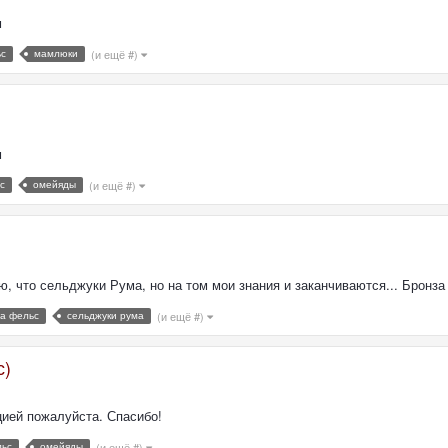
м
ьс
мамлюки
(и ещё #)
м
с
омейяды
(и ещё #)
ю, что сельджуки Рума, но на том мои знания и заканчиваются... Бронза
ма фельс
сельджуки рума
(и ещё #)
с)
цией пожалуйста. Спасибо!
льс
омейяды
(и ещё #)