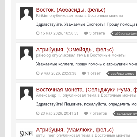
Восток. (Аббасиды, фельс)
Kirikim опубликовал тема в
Восточные монеты
Здравствуйте, Уважаемые Эксперты! Прошу помощи в 
3 ответа
15 мая 2026, 16:56:53
аббасиды фел
Атрибуция. (Омейяды, фельс)
paleolog опубликовал тема в
Восточные монеты
Уважаемые коллеги, прошу помочь с атрибуцией монет
1 ответ
9 мая 2026, 23:53:38
омейяды фельс
Восточная монета. (Сельджуки Рума, 
Александр Н. опубликовал тема в
Восточные монеты
Здравствуйте! Помогите, пожалуйста, определить мон
7 ответов
23 мар 2026, 20:41:21
сельджуки р
Атрибуция. (Мамлюки, фельс)
sinful_men опубликовал тема в
Восточные монеты