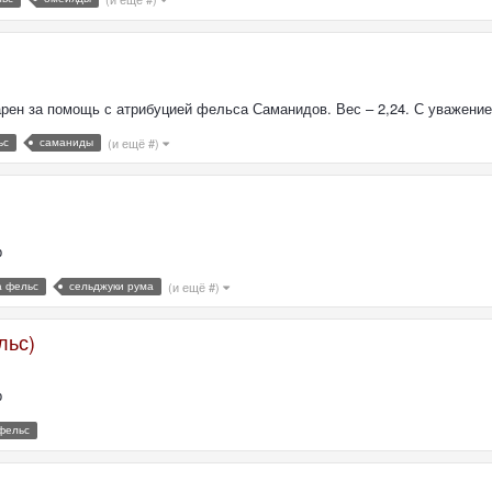
арен за помощь с атрибуцией фельса Саманидов. Вес – 2,24. С уважение
ьс
саманиды
(и ещё #)
р
а фельс
сельджуки рума
(и ещё #)
льс)
р
фельс