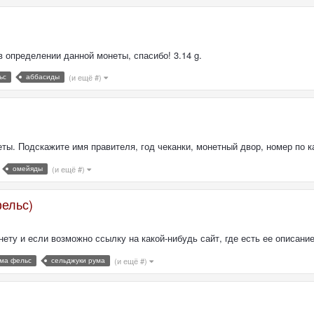
определении данной монеты, спасибо! 3.14 g.
ьс
аббасиды
(и ещё #)
ы. Подскажите имя правителя, год чеканки, монетный двор, номер по ка
омейяды
(и ещё #)
фельс)
ету и если возможно ссылку на какой-нибудь сайт, где есть ее описани
ума фельс
сельджуки рума
(и ещё #)