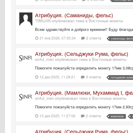
Атрибуция. (Саманиды, фельс)
TIMUJIN опубликовал тема в
Восточные монеты
Всем здравствуйте и доброго времени!! Буду благод
2 ответа
21 янв 2026, 07:35:34
саманиды фел
Атрибуция. (Сельджуки Рума, фельс)
sinful_men опубликовал тема в
Восточные монеты
Помогите пожалуйста определить монету 17мм 3,08г
3 ответа
12 дек 2025, 11:28:21
сельджуки рум
Атрибуция. (Мамлюки, Мухаммад I, фе
sinful_men опубликовал тема в
Восточные монеты
Помогите пожалуйста определить монету 17мм 2,93г
2 ответа
12 дек 2025, 11:27:06
мамлюки
Атрибуция. (Сельджуки Рума, фельс)