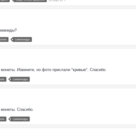
Саманиды?
рхем
саманиды
 монеты. Извините, но фото прислали "кривые". Спасибо.
хем
саманиды
 монеты. Спасибо.
хем
саманиды