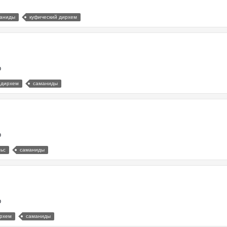
аниды
куфический дирхем
р
 дирхем
саманиды
р
ьс
саманиды
р
ирхем
саманиды