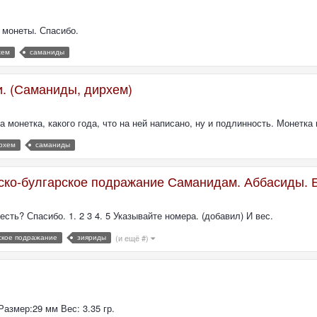
 монеты. Спасибо.
хем
саманиды
. (Саманиды, дирхем)
 монетка, какого года, что на ней написано, ну и подлинность. Монетка 
рхем
саманиды
ско-булгарское подражание Саманидам. Аббасиды. 
ть? Спасибо. 1. 2 3 4. 5 Указывайте номера. (добавил) И вес.
ское подражание
зияриды
(и ещё #)
азмер:29 мм Вес: 3.35 гр.