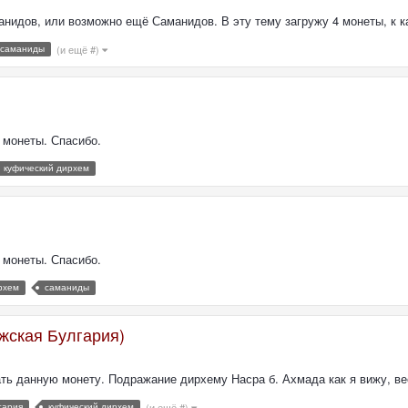
нидов, или возможно ещё Саманидов. В эту тему загружу 4 монеты, к ка
саманиды
(и ещё #)
 монеты. Спасибо.
куфический дирхем
 монеты. Спасибо.
рхем
саманиды
жская Булгария)
ть данную монету. Подражание дирхему Насра б. Ахмада как я вижу, вес
гария
куфический дирхем
(и ещё #)