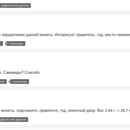
куфический дирхем
определении данной монеты. Интересует правитель, год, место чеканки.
с
саманиды
м. Саманиды? Спасибо.
хем
саманиды
онеты, подскажите, правителя, год, монетный двор. Вес 3.34 г, ○ 29.7
куфический дирхем