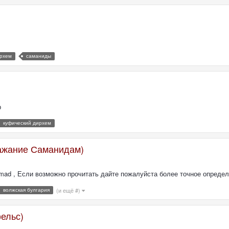
ирхем
саманиды
р
куфический дирхем
ражание Саманидам)
mad , Если возможно прочитать дайте пожалуйста более точное определ
волжская булгария
(и ещё #)
ельс)