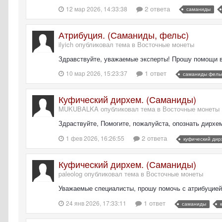
2 ответа
12 мар 2026, 14:33:38
саманиды
Атрибуция. (Саманиды, фельс)
ilyich опубликовал тема в
Восточные монеты
Здравствуйте, уважаемые эксперты! Прошу помощи в 
1 ответ
10 мар 2026, 15:23:37
саманиды фель
Куфический дирхем. (Саманиды)
MUKUBALKA опубликовал тема в
Восточные монеты
Здраствуйте, Помогите, пожалуйста, опознать дирхе
2 ответа
1 фев 2026, 16:26:55
куфический дир
Куфический дирхем. (Саманиды)
paleolog опубликовал тема в
Восточные монеты
Уважаемые специалисты, прошу помочь с атрибуцией м
1 ответ
24 янв 2026, 17:33:11
саманиды