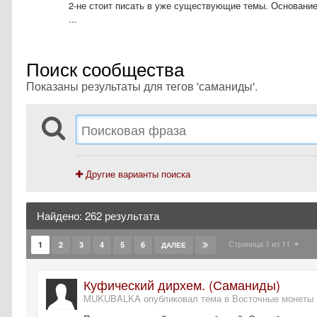
2-не стоит писать в уже существующие темы. Основание
...
Поиск сообщества
Показаны результаты для тегов 'саманиды'.
Другие варианты поиска
Найдено: 262 результата
Страница 1 из 11
1
2
3
4
5
6
ДАЛЕЕ
Куфический дирхем. (Саманиды)
MUKUBALKA опубликовал тема в
Восточные монеты