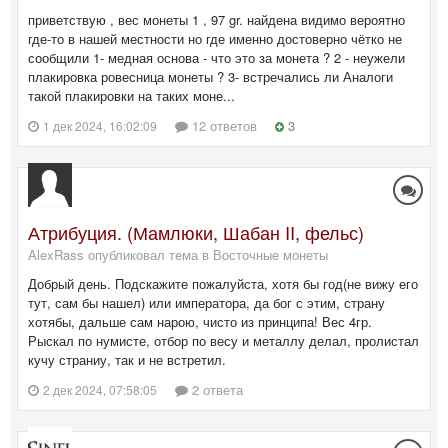
приветствую , вес монеты 1 , 97 gr. найдена видимо вероятно
где-то в нашей местности но где именно достоверно чётко не
сообщили 1- медная основа - что это за монета ? 2 - неужели
плакировка ровесница монеты ? 3- встречались ли Аналоги
такой плакировки на таких моне...
12 ответов
3
1 дек 2024, 16:02:09
Атрибуция. (Мамлюки, Шабан II, фельс)
AlexRass опубликовал тема в
Восточные монеты
Добрый день. Подскажите пожалуйста, хотя бы год(не вижу его
тут, сам бы нашел) или императора, да бог с этим, страну
хотябы, дальше сам нарою, чисто из принципа! Вес 4гр.
Рыскал по нумисте, отбор по весу и металлу делал, пролистал
кучу страниу, так и не встретил.
2 ответа
2 дек 2024, 07:58:05