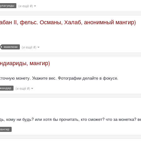
хулагуиды
(и ещё #)
ан II, фельс. Османы, Халаб, анонимный мангир)
мамлюки
(и ещё #)
ндиариды, мангир)
сточную монету. Укажите вес. Фотографии делайте в фокусе.
жандар
(и ещё #)
ь, кому ни будь? или хотя бы прочитать, кто сможет? что за монетка? ве
мангир