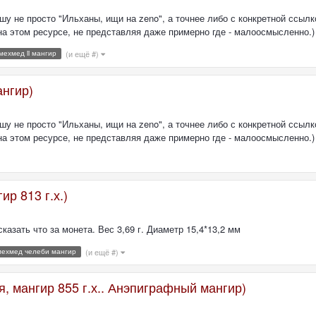
шу не просто "Ильханы, ищи на zeno", а точнее либо с конкретной ссылк
 на этом ресурсе, не представляя даже примерно где - малоосмысленно.) 
мехмед ii мангир
(и ещё #)
нгир)
шу не просто "Ильханы, ищи на zeno", а точнее либо с конкретной ссылк
 на этом ресурсе, не представляя даже примерно где - малоосмысленно.) 
р 813 г.х.)
казать что за монета. Вес 3,69 г. Диаметр 15,4*13,2 мм
мехмед челеби мангир
(и ещё #)
я, мангир 855 г.х.. Анэпиграфный мангир)