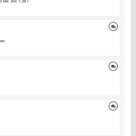
 мм, вес 1,38 г
 мм