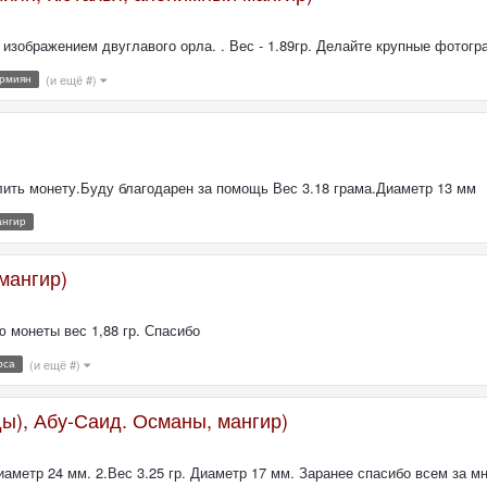
изображением двуглавого орла. . Вес - 1.89гр. Делайте крупные фотогр
ермиян
(и ещё #)
лить монету.Буду благодарен за помощь Вес 3.18 грама.Диаметр 13 мм
ангир
мангир)
 монеты вес 1,88 гр. Спасибо
рса
(и ещё #)
ы), Абу-Саид. Османы, мангир)
иаметр 24 мм. 2.Вес 3.25 гр. Диаметр 17 мм. Заранее спасибо всем за м