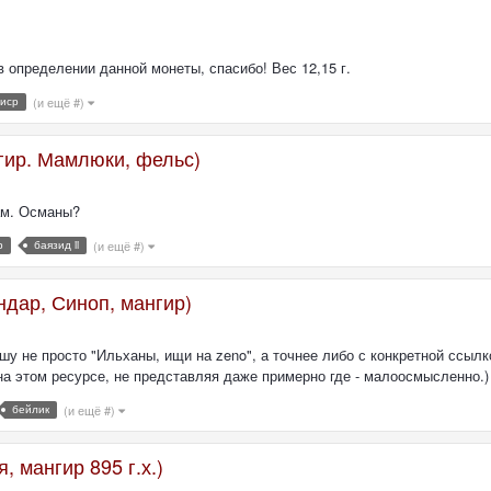
определении данной монеты, спасибо! Вес 12,15 г.
иср
(и ещё #)
гир. Мамлюки, фельс)
ам. Османы?
р
баязид ii
(и ещё #)
ндар, Синоп, мангир)
шу не просто "Ильханы, ищи на zeno", а точнее либо с конкретной ссылк
 на этом ресурсе, не представляя даже примерно где - малоосмысленно.) 
бейлик
(и ещё #)
, мангир 895 г.х.)