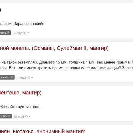
)
лением. Заранее спасибо
язид ii
(и ещё #)
ой монеты. (Османы, Сулейман II, мангир)
на такой экземпляр. Диаметр 15 мм, толщина 1 мм, вес менее грамма. G
оянии. Есть ли смысл тратить время на попытку её идентификации? Заране
лейман ii
(и ещё #)
ентеше, мангир)
Обрезайте пустые поля.
ентеше
(и ещё #)
миян, Кютахья, анонимный мангир)