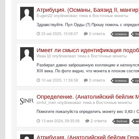
Атрибуция. (Османы, Баязид II, мангир
Eugen22 опубликовал тема в
Восточные монеты
Здравствуйте. Пул Орды (?) Прошу помочь с опреде
2 ответа
23 авг 2025, 15:06:07
османы
ба
Имеет ли смысл идентификация подобн
Иван Ш опубликовал тема в
Восточные монеты
Разбирал давно заброшенную коллекцию и наткнулся 
XIII века. По фото видно, что монета в плохом сост
3 ответа
10 авг 2025, 11:36:58
османы
су
Определение. (Анатолийский бейлик М
sinful_men опубликовал тема в
Восточные монеты
Помогите пожалуйста определить монету вес 0,63 г 
2 ответа
13 мая 2024, 09:35:06
бейлик
м
Атрибуция. (Анатолийский бейлик Гер