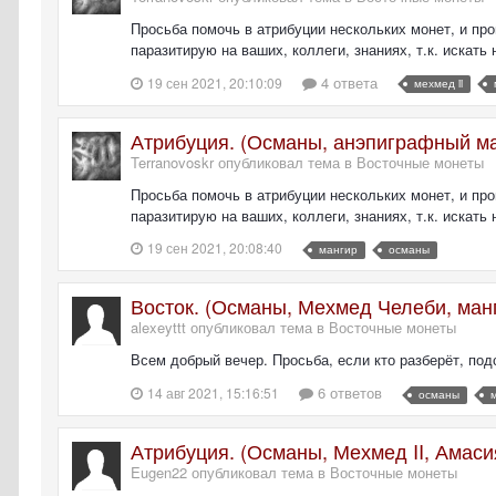
Просьба помочь в атрибуции нескольких монет, и про
паразитирую на ваших, коллеги, знаниях, т.к. искать
4 ответа
19 сен 2021, 20:10:09
мехмед ii
Атрибуция. (Османы, анэпиграфный ма
Terranovoskr опубликовал тема в
Восточные монеты
Просьба помочь в атрибуции нескольких монет, и про
паразитирую на ваших, коллеги, знаниях, т.к. искать
19 сен 2021, 20:08:40
мангир
османы
Восток. (Османы, Мехмед Челеби, манги
alexeyttt опубликовал тема в
Восточные монеты
Всем добрый вечер. Просьба, если кто разберёт, подс
6 ответов
14 авг 2021, 15:16:51
османы
Атрибуция. (Османы, Мехмед II, Амаси
Eugen22 опубликовал тема в
Восточные монеты