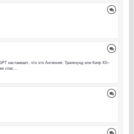
PT настаивает, что это Антиохия, Трапезунд или Кипр XII–
е спас...