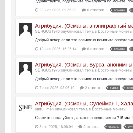
Здравствуйте, подскажите пожалуйста по монете, по
6 ответов
23 июл 2026, 09:56:23
османы
Атрибуция. (Османы, анэпиграфный ма
SERGUS1976 опубликовал тема в
Восточные монеты
Добрый вечер,если это возможно помогите определит
6 ответов
12 июн 2026, 15:25:14
османы
Атрибуция. (Османы, Бурса, анонимны
SERGUS1976 опубликовал тема в
Восточные монеты
Добрый вечер,если это возможно помогите определи
2 ответа
7 июн 2026, 08:06:10
бурса
осм
Атрибуция. (Османы, Сулейман I, Халаб
sinful_men опубликовал тема в
Восточные монеты
Скажите пожалуйста , а такое определяется ?15 мм 1,
2 ответа
8 окт 2025, 18:08:04
османы
сул