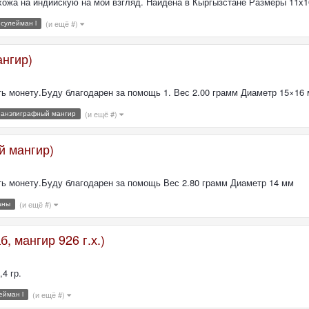
хожа на индийскую на мой взгляд. Найдена в Кыргызстане Размеры 11х10
сулейман i
(и ещё #)
нгир)
ь монету.Буду благодарен за помощь 1. Вес 2.00 грамм Диаметр 15×16
анэпиграфный мангир
(и ещё #)
й мангир)
ть монету.Буду благодарен за помощь Вес 2.80 грамм Диаметр 14 мм
аны
(и ещё #)
, мангир 926 г.х.)
4 гр.
ейман i
(и ещё #)