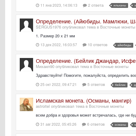
2 ответа
11 янв 2023, 14:06:13
ильханы
Oпределение. (Айюбиды. Мамлюки, Шаб
SERGUS1976 опубликовал тема в
Восточные монеты
1. Размер 20 х 21 мм
10 ответов
13 дек 2022, 16:03:57
айюбиды
Определение. (Бейлик Джандар, Исфе
Михаил90 опубликовал тема в
Восточные монеты
Здравствуйте! Помогите, пожалуйста, определить во
5 ответов
25 окт 2022, 09:47:21
бейлик
д
Исламская монета. (Османы, мангир)
astroitel опубликовал тема в
Восточные монеты
всем добра и здоровья может встречалась, где ни буд
6 ответов
31 авг 2022, 05:45:26
османы