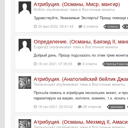
Атрибуция. (Османы, Миср, мангир)
Kirikim опубликовал тема в
Восточные монеты
Здравствуйте, Уважаемые Эксперты! Прошу помощи в 
2 ответа
20 мая 2022, 08:41:43
османы
м
Определение. (Османы, Баязид II, ман
Eugen22 опубликовал тема в
Восточные монеты
Добрый день. Прошу подсказать по этим трем монет
3 ответа
16 окт 2021, 07:36:55
баязид ii манги
Атрибуция. (Анатолийский бейлик Джа
Terranovoskr опубликовал тема в
Восточные монеты
Просьба помочь в атрибуции нескольких монет, и про
паразитирую на ваших, коллеги, знаниях, т.к. искать
29 ответов
19 сен 2021, 20:03:42
джандар
Атрибуция. (Османы, Мехмед II, Амасия
Terranovoskr опубликовал тема в
Восточные монеты