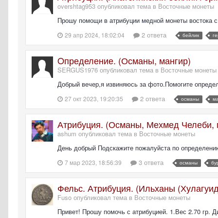
overshtag953 опубликовал тема в
Восточные монеты
Прошу помощи в атрибуции медной монеты востока с 
2 ответа
29 апр 2024, 18:02:04
бейлик
г
Oпределение. (Османы, мангир)
SERGUS1976 опубликовал тема в
Восточные монеты
Добрый вечер,я извиняюсь за фото.Помогите опреде
2 ответа
27 окт 2023, 19:20:35
османы
м
Атрибуция. (Османы, Мехмед Челеби, 
ashum опубликовал тема в
Восточные монеты
День добрый Подскажите пожалуйста по определению
3 ответа
7 мар 2023, 18:56:39
османы
бу
Фельс. Атрибуция. (Ильханы (Хулагуид
Fuso опубликовал тема в
Восточные монеты
Привет! Прошу помочь с атрибуцией. 1.Вес 2.70 гр. Д