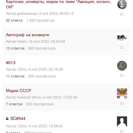
Карточки, конверты, марки по теме "Авиация, космос,
ОИ"
17
Автор
дюймовочка
,
9 ноя 2023, 08:09:13
ноя
22
ответа
1 282
просмотра
2023,
03:33:27
Автограф на конверте
Автор
Helen
,
14 ноя 2023, 09:49:09
15
13
ответов
895
просмотров
ноя
2023,
12:05:33
#613
Автор
123cc
,
4 ноя 2023, 20:16:38
5
11
ответов
830
просмотров
ноя
2023,
21:34:30
Марки СССР
Автор
Алексей 26rus
,
2 ноя 2023, 13:25:48
5
7
ответов
955
просмотров
ноя
2023,
12:47:33
SC#544
Автор
123cc
,
4 ноя 2023, 19:58:40
4
3
ответа
569
просмотров