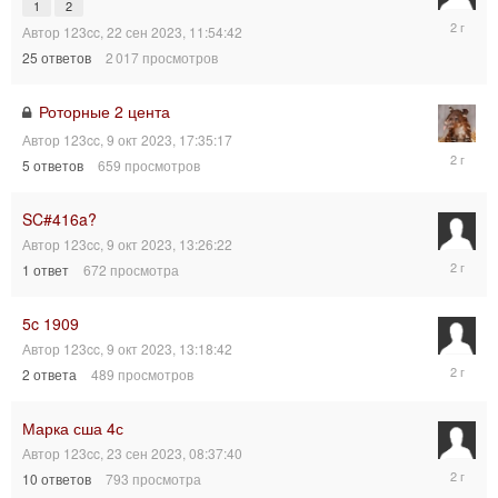
1
2
16
Автор
123cc
,
22 сен 2023, 11:54:42
окт
25
ответов
2 017
просмотров
2023,
11:18:29
Роторные 2 цента
Автор
123cc
,
9 окт 2023, 17:35:17
9
5
ответов
659
просмотров
окт
2023,
19:28:24
SC#416a?
Автор
123cc
,
9 окт 2023, 13:26:22
9
1
ответ
672
просмотра
окт
2023,
17:12:43
5c 1909
Автор
123cc
,
9 окт 2023, 13:18:42
9
2
ответа
489
просмотров
окт
2023,
17:11:24
Марка сша 4с
Автор
123cc
,
23 сен 2023, 08:37:40
1
10
ответов
793
просмотра
окт