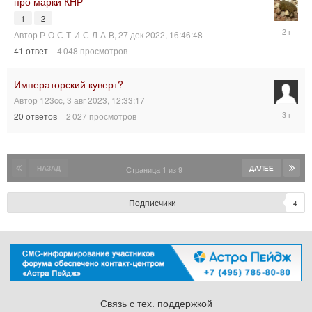
про марки КНР
1
2
13
Автор
Р-О-С-Т-И-С-Л-А-В
,
27 дек 2022, 16:46:48
авг
41
ответ
4 048
просмотров
2023,
19:52:58
Императорский куверт?
Автор
123cc
,
3 авг 2023, 12:33:17
7
20
ответов
2 027
просмотров
авг
2023,
20:13:32
НАЗАД
ДАЛЕЕ
Страница 1 из 9
Подписчики
4
Связь с тех. поддержкой