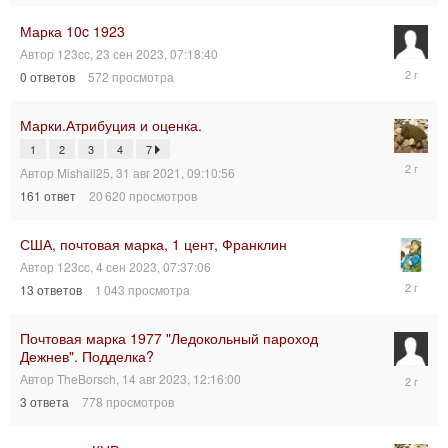
2023,
19:19:46
Марка 10c 1923
Автор
123cc
,
23 сен 2023, 07:18:40
23
0
ответов
572
просмотра
сен
2023,
07:18:40
Марки.Атрибуция и оценка.
1
2
3
4
7
15
Автор
Mishail25
,
31 авг 2021, 09:10:56
сен
161
ответ
20 620
просмотров
2023,
05:53:26
США, почтовая марка, 1 цент, Франклин
Автор
123cc
,
4 сен 2023, 07:37:06
4
13
ответов
1 043
просмотра
сен
2023,
13:05:22
Почтовая марка 1977 "Ледокольный пароход
Дежнев". Подделка?
14
Автор
TheBorsch
,
14 авг 2023, 12:16:00
авг
3
ответа
778
просмотров
2023,
13:29:09