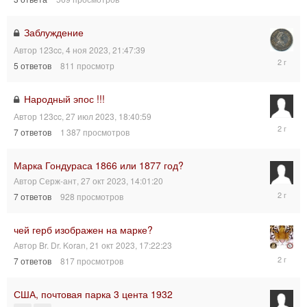
ноя
2023,
23:57:01
Заблуждение
Автор
123cc
,
4 ноя 2023, 21:47:39
4
5
ответов
811
просмотр
ноя
2023,
23:26:31
Народный эпос !!!
Автор
123cc
,
27 июл 2023, 18:40:59
4
7
ответов
1 387
просмотров
ноя
2023,
22:58:02
Марка Гондураса 1866 или 1877 год?
Автор
Серж-ант
,
27 окт 2023, 14:01:20
27
7
ответов
928
просмотров
окт
2023,
21:00:32
чей герб изображен на марке?
Автор
Br. Dr. Koran
,
21 окт 2023, 17:22:23
24
7
ответов
817
просмотров
окт
2023,
06:23:07
США, почтовая парка 3 цента 1932