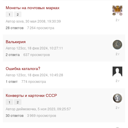
Монеты на почтовых марках
1
2
20
Автор
sova
,
30 мая 2008, 19:30:39
фев
28
ответов
7 264
просмотра
2024,
13:31:29
Валькирия
Автор
123cc
,
18 фев 2024, 10:27:11
18
2
ответа
637
просмотров
фев
2024,
23:17:40
Ошибка каталога?
Автор
123cc
,
18 фев 2024, 10:45:28
18
1
ответ
774
просмотра
фев
2024,
10:50:42
Конверты и карточки СССР
1
2
19
Автор
дюймовочка
,
5 ноя 2023, 09:25:57
ноя
30
ответов
3 969
просмотров
2023,
12:44:21