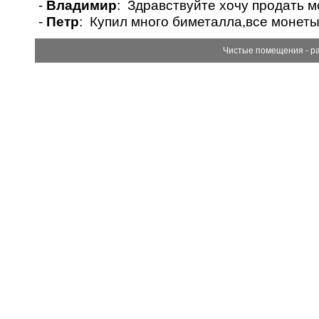
-
Владимир
: Здравствуйте хочу продать 
-
Петр
: Купил много биметалла,все монет
Чистые помещения - p