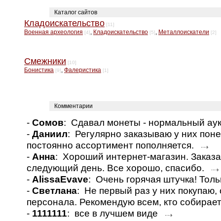
Каталог сайтов
Кладоискательство
[11]
Военная археология
,
Кладоискательство
,
Металлоискатели
[4]
[5]
[2]
Смежники
[10]
Бонистика
,
Фалеристика
[9]
[1]
Комментарии
-
Сомов
: Сдавал монеты - нормальный а
-
Даниил
: Регулярно заказываю у них пон
постоянно ассортимент пополняется.
-
Анна
: Хороший интернет-магазин. Заказа
следующий день. Все хорошо, спасибо.
-
AlissaEvave
: Очень горячая штучка! Толь
-
Светлана
: Не первый раз у них покупаю
персонала. Рекомендую всем, кто собирае
-
1111111
: все в лучшем виде