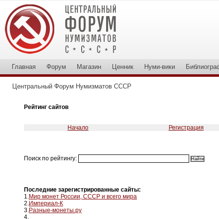
Главная
Форум
Магазин
Ценник
Нуми-вики
Библиогра
Центральный Форум Нумизматов СССР
Рейтинг сайтов
Начало
Регистрация
Поиск по рейтингу:
Последние зарегистрированные сайты:
1.
Мир монет России, СССР и всего мира
2.
Империал-К
3.
Разные-монеты.ру
4.