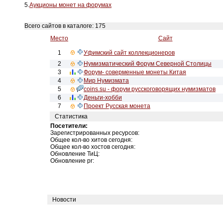
5.
Аукционы монет на форумах
Всего сайтов в каталоге: 175
Место
Сайт
1
Уфимский сайт коллекционеров
2
Нумизматический Форум Северной Столицы
3
Форум- соверменные монеты Китая
4
Мир Нумизмата
5
coins.su - форум русскоговорящих нумизматов
6
Деньги-хобби
7
Проект Русская монета
Статистика
Посетители:
Зарегистрированных ресурсов:
Общее кол-во хитов сегодня:
Общее кол-во хостов сегодня:
Обновление ТиЦ:
Обновление pr:
Новости