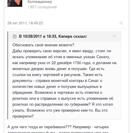
Коллекционер
1 857 сообщений
28 окт 2011, 18:49:22
В 10/28/2011 в 18:33, Kaneps сказал:
Обосновать своё мнение можете?
Дабы проверить свою версию, я имел ввиду, стоит ли
искать упоминание об этом в именных указах Сенату,
как например указ от 22 декабря 1730 года, о делании на
монетных дворах вновь денег и полушек. Где есть
ссылки на книгу чертежей и рисунков. Также есть
документы - справки монетной конторы в Сенат о
количестве новых денег и полушек выпущеных в
обращение. Возможно в чертежах есть отметки о
розетках или в справках о выпуске есть упоминание об
розетках по распределению по губерниям? Я это хотел
узнать. Возможно это уже проверено кем-то. Вы это
проверяли?
А для чего тогда их перебивали??? Например - четырех
лепестковая розетка была.- далее встречается уже эта