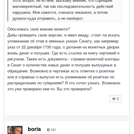
Хоть вопрос не ко мне, выскажу мнение, что сценарий
маловероятный, так как последовательность действий
нарушена. Мне кажется, сначала чеканили, а потом
думали куда отправить, а не наоборот.
Обосновать своё мнение можете?
Дабы проверить свою версию, я имел ввиду, стоит ли искать
упоминание об этом в именных указах Сенату, как например
указ от 22 декабря 1730 года, о делании на монетных дворах
вновь денег и полушек. Где есть ссылки на книгу чертежей и
рисунков. Также есть документы - справки монетной конторы
в Сенат о количестве новых денег и полушек выпущеных в
обращение. Возможно в чертежах есть отметки о розетках
или в справках о выпуске есть упоминание об розетках по
распределению по губерниям? Я это хотел узнать. Возможно
это уже проверено кем-то. Вы это проверяли?
0
boris
121