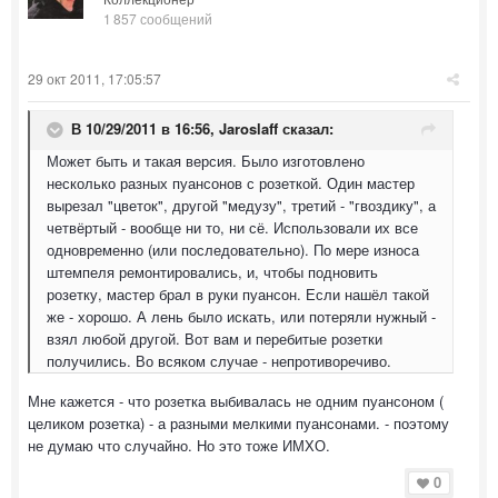
1 857 сообщений
29 окт 2011, 17:05:57
В 10/29/2011 в 16:56, Jaroslaff сказал:
Может быть и такая версия. Было изготовлено
несколько разных пуансонов с розеткой. Один мастер
вырезал "цветок", другой "медузу", третий - "гвоздику", а
четвёртый - вообще ни то, ни сё. Использовали их все
одновременно (или последовательно). По мере износа
штемпеля ремонтировались, и, чтобы подновить
розетку, мастер брал в руки пуансон. Если нашёл такой
же - хорошо. А лень было искать, или потеряли нужный -
взял любой другой. Вот вам и перебитые розетки
получились. Во всяком случае - непротиворечиво.
Мне кажется - что розетка выбивалась не одним пуансоном (
целиком розетка) - а разными мелкими пуансонами. - поэтому
не думаю что случайно. Но это тоже ИМХО.
0