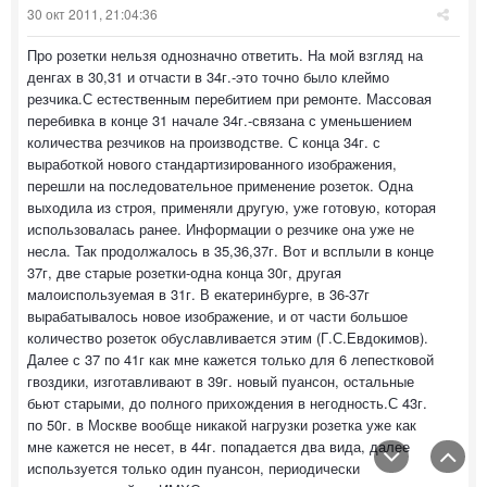
30 окт 2011, 21:04:36
Про розетки нельзя однозначно ответить. На мой взгляд на
денгах в 30,31 и отчасти в 34г.-это точно было клеймо
резчика.С естественным перебитием при ремонте. Массовая
перебивка в конце 31 начале 34г.-связана с уменьшением
количества резчиков на производстве. С конца 34г. с
выработкой нового стандартизированного изображения,
перешли на последовательное применение розеток. Одна
выходила из строя, применяли другую, уже готовую, которая
использовалась ранее. Информации о резчике она уже не
несла. Так продолжалось в 35,36,37г. Вот и всплыли в конце
37г, две старые розетки-одна конца 30г, другая
малоиспользуемая в 31г. В екатеринбурге, в 36-37г
вырабатывалось новое изображение, и от части большое
количество розеток обуславливается этим (Г.С.Евдокимов).
Далее с 37 по 41г как мне кажется только для 6 лепестковой
гвоздики, изготавливают в 39г. новый пуансон, остальные
бьют старыми, до полного прихождения в негодность.С 43г.
по 50г. в Москве вообще никакой нагрузки розетка уже как
мне кажется не несет, в 44г. попадается два вида, далее
используется только один пуансон, периодически