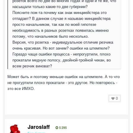
розеток всего по две во многих годах и одни и те же, что
насыщали только какие-то две губернии?
Поясните пож-та почему как знак минцмейстера это
отпадает? В данном случае я называю минцмейстера
просто начальником, так как по моей гипотезе
необходимость в разных розетках появилась именно
потому, что начальников было несколько.
Версия, что розетка - индивидуальное отличие резчика
очень красивая. Но вот зачем? ошибки на штемпеле?
Гораздо чаще ошибки процесса - непрогуртили, плохо
прокатали медную полосу, двойной-тройной чекан, во
всем резчик виноват?
Может быть и поэтому меньше ошибок на штемпеле. А то что
не прогуртили плохо прокатали - это другое. Но повторюсь -
это все ИМХО.
0
Jaroslaff
5 295