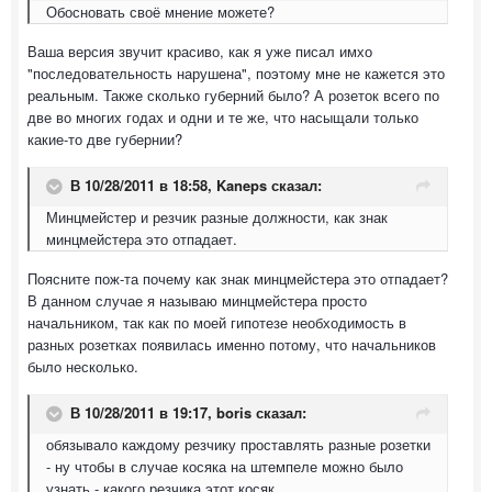
Обосновать своё мнение можете?
Ваша версия звучит красиво, как я уже писал имхо
"последовательность нарушена", поэтому мне не кажется это
реальным. Также сколько губерний было? А розеток всего по
две во многих годах и одни и те же, что насыщали только
какие-то две губернии?
В 10/28/2011 в 18:58, Kaneps сказал:
Минцмейстер и резчик разные должности, как знак
минцмейстера это отпадает.
Поясните пож-та почему как знак минцмейстера это отпадает?
В данном случае я называю минцмейстера просто
начальником, так как по моей гипотезе необходимость в
разных розетках появилась именно потому, что начальников
было несколько.
В 10/28/2011 в 19:17, boris сказал:
обязывало каждому резчику проставлять разные розетки
- ну чтобы в случае косяка на штемпеле можно было
узнать - какого резчика этот косяк.