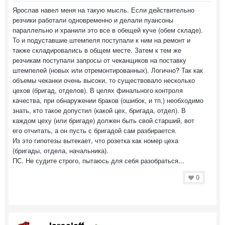
Ярослав навел меня на такую мысль. Если действительно
резчики работали одновременно и делали пуансоны
параллельно и хранили это все в обещей куче (обем складе).
То и подуставшие штемпеля поступали к ним на ремонт и
также складировались в общем месте. Затем к тем же
резчикам поступали запросы от чеканщиков на поставку
штемпелей (новых или отремонтированных). Логично? Так как
объемы чеканки очень высоки, то существовало несколько
цехов (бригад, отделов). В целях
финального
контроля
качества, при обнаружении браков (ошибок, и тп.) необходимо
знать, кто такое допустил (какой цех, бригада, отдел). В
каждом цеху (или бригаде) должен быть свой старший, вот
его отчитать, а он пусть с бригадой сам разбирается.
Из это гипотезы вытекает, что розетка как номер цеха
(бригады, отдела, начальника).
ПС. Не судите строго, пытаюсь для себя разобраться...
0