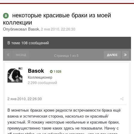
некоторые красивые браки из моей
коллекции
Опубликовал Basok
,
2 янв 2010, 22:26:30
В теме 108 сообщений
НАЗАД
ДАЛЕЕ
Страница 1 из 5
Basok
1 028
Коллекционер
2 299 сообщений
2 янв 2010, 22:26:30
В монетных браках кроме редкости встречаемости брака ещё
важна и эстетическая сторона, насколько он красивый/
ужастный. Я покажу некоторые необычные и красивые браки,
преимущественно такие каких здесь не показывали. Начну с
off-center strike, но на юбилейных монетах , что не так часто