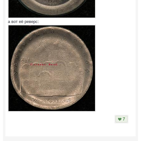
а вот её реверс:
7