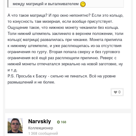
между матрицей и выталкивателем
А что такое матрица? И про окно непонятно? Если это кольцо,
то конусность там мизерная, если вообще присутствует.
Ощущение такое, что нижнюю монету чеканили без кольца.
Толи нижний штемпель заклинило в верхнем положении, толи
кольцо( матрица) развалилась при чеканке. Монета прилипла
к нижнему штемпелю, и уже расплющилась из-за отсутствия
ограничения по гурту. Вторая попала сверху и без гуртового
ограничения всё ещё раз расплющили прилично. Реверс с
нижней монеты отпечатался зеркально на новой заготовке, ну
и т.д.
P.S. Просьба к Баску - сильно не пинаться. Всё на уровне
размышлений и не более.
0
Narvskiy
168
Коллекционер
1 368 сообщений