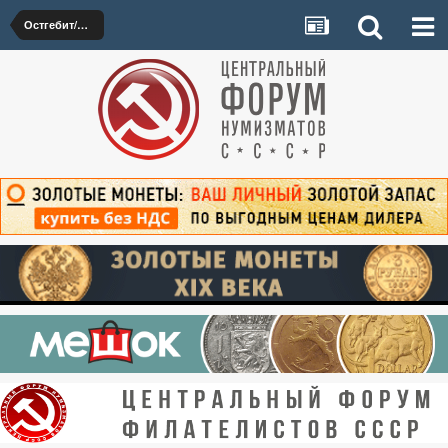
Остгебит/Ostgebiet