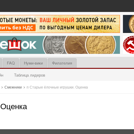
FAQ
Нуми-вики
Филателия
йн
Таблица лидеров
ы
Смежники
п Старые ёлочные игрушки. Оценка
 Оценка