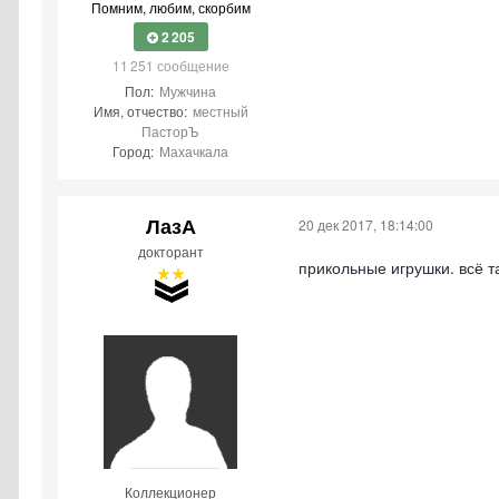
Помним, любим, скорбим
2 205
11 251 сообщение
Пол:
Мужчина
Имя, отчество:
местный
ПасторЪ
Город:
Махачкала
ЛазА
20 дек 2017, 18:14:00
докторант
прикольные игрушки. всё т
Коллекционер