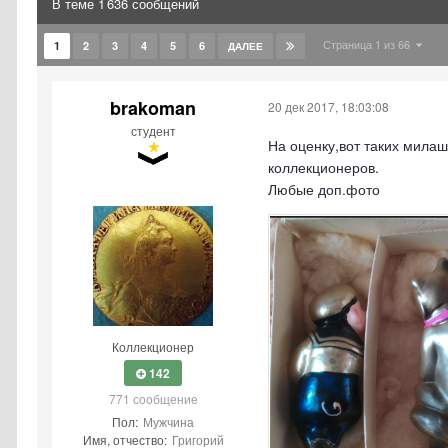
В теме 1 636 сообщений
Страница 1 из 66
1
2
3
4
5
6
ДАЛЕЕ
brakoman
20 дек 2017, 18:03:08
студент
На оценку,вот таких милаш
коллекционеров.
Любые доп.фото
Коллекционер
142
771 сообщение
Пол:
Мужчина
Имя, отчество:
Григорий