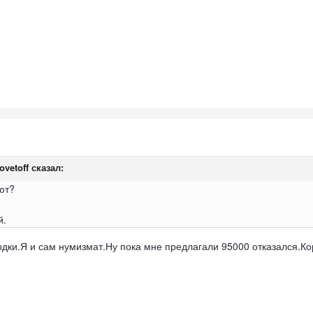
ovetoff
сказал:
ют?
й.
одки.Я и сам нумизмат.Ну пока мне предлагали 95000 отказался.Ко