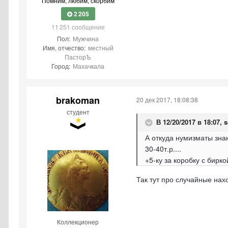
Помним, любим, скорбим
2 205
11 251 сообщение
Пол:
Мужчина
Имя, отчество:
местный
ПасторЪ
Город:
Махачкала
brakoman
20 дек 2017, 18:08:38
студент
В 12/20/2017 в 18:07,
s
А откуда нумизматы зна
30-40т.р....
+5-ку за коробку с бирко
Так тут про случайные нах
Коллекционер