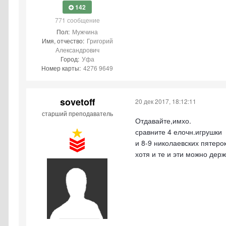
142
771 сообщение
Пол:
Мужчина
Имя, отчество:
Григорий
Александрович
Город:
Уфа
Номер карты:
4276 9649
sovetoff
20 дек 2017, 18:12:11
старший преподаватель
Отдавайте,имхо.
сравните 4 елочн.игрушки
и 8-9 николаевских пятерок
хотя и те и эти можно держ