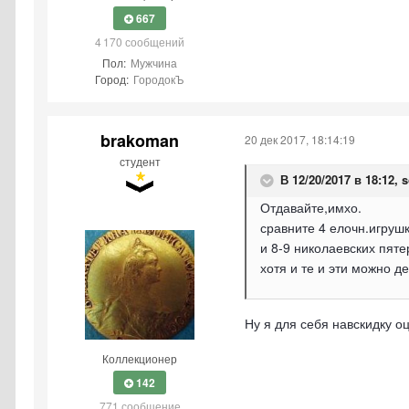
667
4 170 сообщений
Пол:
Мужчина
Город:
ГородокЪ
brakoman
20 дек 2017, 18:14:19
студент
В 12/20/2017 в 18:12,
s
Отдавайте,имхо.
сравните 4 елочн.игруш
и 8-9 николаевских пяте
хотя и те и эти можно д
Ну я для себя навскидку о
Коллекционер
142
771 сообщение