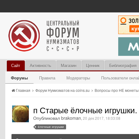
Сайт
Активность
Магазин
Ценник
Библиография
Форумы
Правила
Модераторы
Пользователи онла
Главная
Форум Нумизматов на coins.su
Вопросы про НЕ монет
п Старые ёлочные игрушки.
Опубликовал brakoman
,
20 дек 2017, 18:03:08
ёлочные игрушки