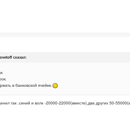
ovetoff
сказал:
ки
рок.
ержать в банковской ячейке.
ценил так .синий и волк -20000-22000(вместе),два других 50-55000(