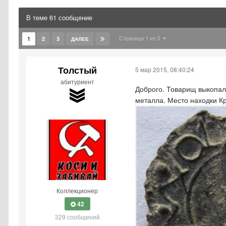
В теме 61 сообщение
Страница 1 из 3
1
2
3
ДАЛЕЕ
Толстый
5 мар 2015, 08:40:24
абитуриент
Доброго. Товарищ выкопал
металла. Место находки Кр
Коллекционер
42
329 сообщений