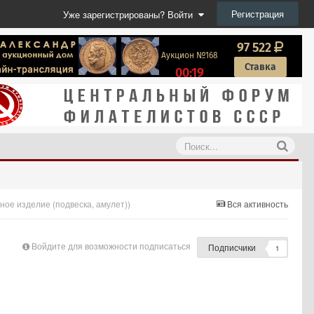
Регистрация
Уже зарегистрированы? Войти
ое изделие (подвеска, амулет))
Вся активность
Войдите для возможности подписаться
Подписчики
1