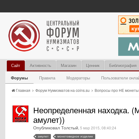
Сайт
Активность
Магазин
Ценник
Библиография
Форумы
Правила
Модераторы
Пользователи онла
Главная
Форум Нумизматов на coins.su
Вопросы про НЕ монет
Неопределенная находка. (
амулет))
Опубликовал Толстый
,
5 мар 2015, 08:40:24
амулет
монетовидное изделие