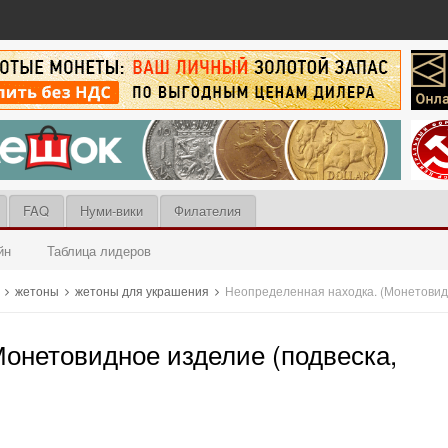
FAQ
Нуми-вики
Филателия
йн
Таблица лидеров
ы
жетоны
жетоны для украшения
Неопределенная находка. (Монетовидн
Монетовидное изделие (подвеска,