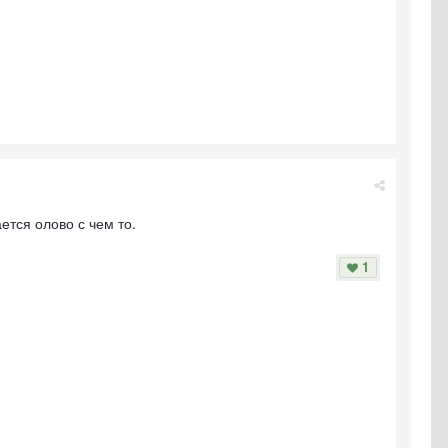
тся олово с чем то.
1