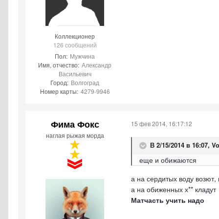
Коллекционер
126 сообщений
Пол:
Мужчина
Имя, отчество:
Александр
Васильевич
Город:
Волгоград
Номер карты:
4279-9946
Фима Фокс
15 фев 2014, 16:17:12
наглая рыжая морда
В 2/15/2014 в 16:07, V
еще и обижаются
а на сердитых воду возют,
а на обиженных х** кладут
Матчасть учить надо