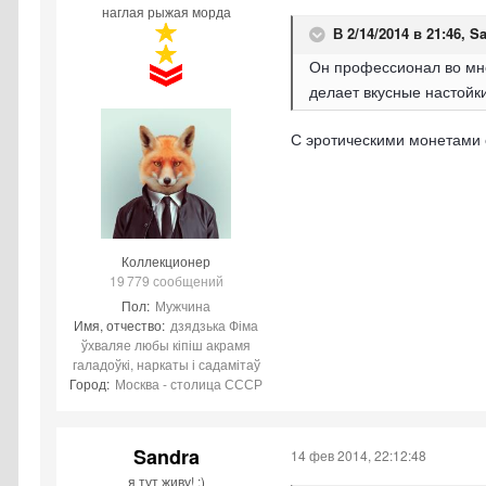
наглая рыжая морда
В 2/14/2014 в 21:46, S
Он профессионал во мно
делает вкусные настойки
С эротическими монетами 
Коллекционер
19 779 сообщений
Пол:
Мужчина
Имя, отчество:
дзядзька Фіма
ўхваляе любы кіпіш акрамя
галадоўкі, наркаты і садамітаў
Город:
Москва - столица СССР
Sandra
14 фев 2014, 22:12:48
я тут живу! :)