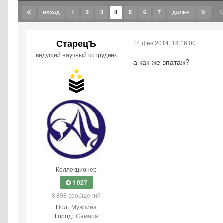
С
1
2
3
4
5
6
7
НАЗАД
ДАЛЕЕ
СтарецЪ
14 фев 2014, 18:16:00
ведущий научный сотрудник
а как-же эпатаж?
Коллекционер
1 027
8 898 сообщений
Пол:
Мужчина
Город:
Самара