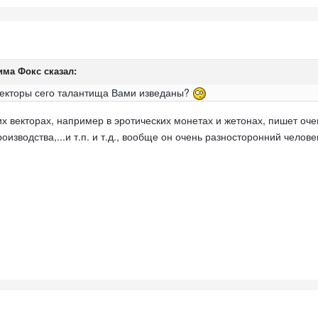
Фима Фокс сказал:
векторы сего талантища Вами изведаны?
 векторах, например в эротических монетах и жетонах, пишет оче
оизводства,...и т.п. и т.д., вообще он очень разносторонний челове