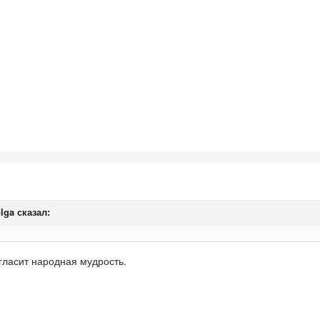
olga сказал:
 гласит народная мудрость.