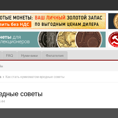
FAQ
Нуми-вики
Филателия
йн
та
Как стать нумизматом-вредные советы
редные советы
5:44