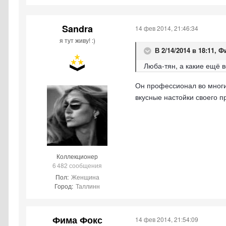
Sandra
14 фев 2014, 21:46:34
я тут живу! :)
В 2/14/2014 в 18:11, 
Люба-тян, а какие ещё 
Он профессионал во многих
вкусные настойки своего пр
Коллекционер
6 482 сообщения
Пол:
Женщина
Город:
Таллинн
Фима Фокс
14 фев 2014, 21:54:09