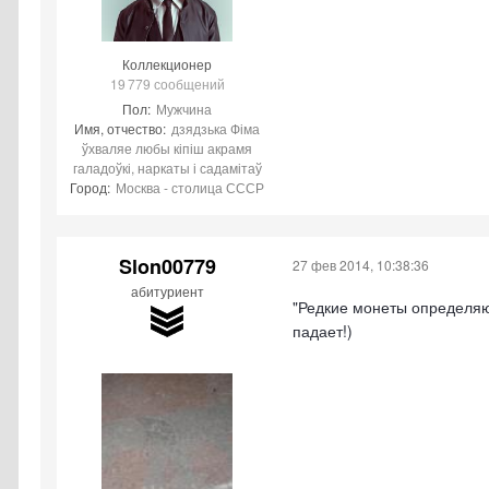
Коллекционер
19 779 сообщений
Пол:
Мужчина
Имя, отчество:
дзядзька Фіма
ўхваляе любы кіпіш акрамя
галадоўкі, наркаты і садамітаў
Город:
Москва - столица СССР
Slon00779
27 фев 2014, 10:38:36
абитуриент
"Редкие монеты определяют
падает!)