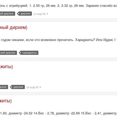
 с атрибуцией. 1. 2.55 гр, 26 мм. 2. 2.32 гр, 26 мм. Заранее спасибо в
кий дирхем
дирхем
(и ещё #)
мный дирхем)
 годом чеканки, если это возможно прочитать. Хариджиты? Или Идрис I ?
ский дирхем
хариджиты
джиты)
ирхем
дирхем
(и ещё #)
житы)
93, диаметр -24,52 14.Вес - 2,78, диаметр -22,69 15.Вес - 2,41, диаметр 