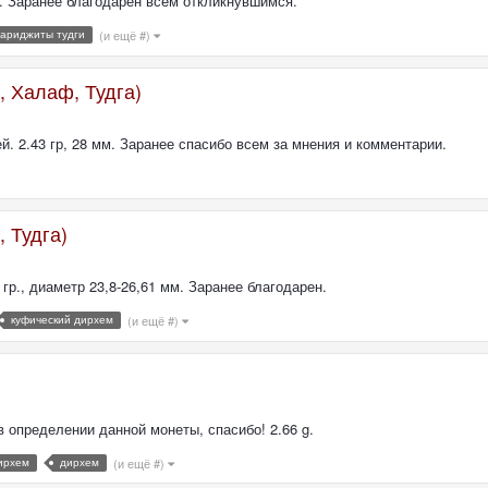
4. Заранее благодарен всем откликнувшимся.
хариджиты тудги
(и ещё #)
, Халаф, Тудга)
й. 2.43 гр, 28 мм. Заранее спасибо всем за мнения и комментарии.
 Тудга)
гр., диаметр 23,8-26,61 мм. Заранее благодарен.
куфический дирхем
(и ещё #)
определении данной монеты, спасибо! 2.66 g.
ирхем
дирхем
(и ещё #)