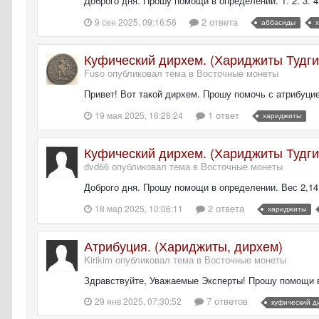
Доброго дня. Прошу помощи в определении. 1. 2. 3. 
2 ответа
9 сен 2025, 09:16:56
аббасиды
Куфический дирхем. (Хариджиты Тудги
Fuso опубликовал тема в
Восточные монеты
Привет! Вот такой дирхем. Прошу помочь с атрибуцие
1 ответ
19 мая 2025, 16:28:24
хариджиты
Куфический дирхем. (Хариджиты Тудги,
dvd66 опубликовал тема в
Восточные монеты
Доброго дня. Прошу помощи в определении. Вес 2,14 
2 ответа
18 мар 2025, 10:06:11
хариджиты
Атрибуция. (Хариджиты, дирхем)
Kirikim опубликовал тема в
Восточные монеты
Здравствуйте, Уважаемые Эксперты! Прошу помощи в 
7 ответов
29 янв 2025, 07:30:52
куфический д