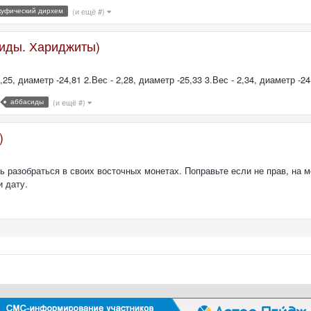
куфический дирхем
(и ещё #)
сиды. Хариджиты)
, диаметр -24,81 2.Вес - 2,28, диаметр -25,33 3.Вес - 2,34, диаметр -24,
аббасиды
(и ещё #)
)
разобраться в своих восточных монетах. Поправьте если не прав, на мо
и дату.