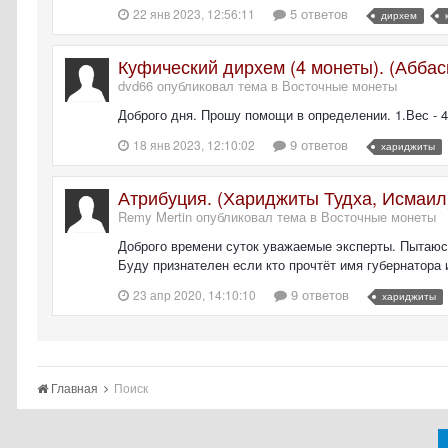
5 ответов
22 янв 2023, 12:56:11
дирхем
Куфический дирхем (4 монеты). (Абба
dvd66 опубликовал тема в
Восточные монеты
Доброго дня. Прошу помощи в определении. 1.Вес - 4,25
9 ответов
18 янв 2023, 12:10:02
хариджиты
Атрибуция. (Хариджиты Тудха, Исмаил
Remy Mertin опубликовал тема в
Восточные монеты
Доброго времени суток уважаемые эксперты. Пытаюсь 
Буду признателен если кто прочтёт имя губернатора 
9 ответов
23 апр 2020, 14:10:10
хариджиты
Главная
Поиск