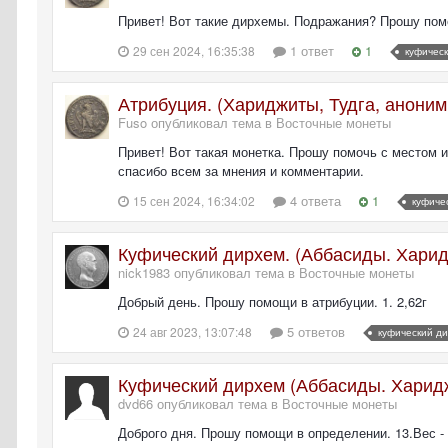
Привет! Вот такие дирхемы. Подражания? Прошу помочь
1 ответ
1
29 сен 2024, 16:35:38
куфичес
Атрибуция. (Хариджиты, Тудга, анони
Fuso опубликовал тема в
Восточные монеты
Привет! Вот такая монетка. Прошу помочь с местом и
спасибо всем за мнения и комментарии.
4 ответа
1
15 сен 2024, 16:34:02
куфиче
Куфический дирхем. (Аббасиды. Хари
nick1983 опубликовал тема в
Восточные монеты
Добрый день. Прошу помощи в атрибуции. 1. 2,62г
5 ответов
24 авг 2023, 13:07:48
куфический д
Куфический дирхем (Аббасиды. Харид
dvd66 опубликовал тема в
Восточные монеты
Доброго дня. Прошу помощи в определении. 13.Вес - 1,