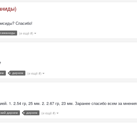
аниды)
рисиды? Спасибо!
саманиды
(и ещё #)
?
хем
дирхем
(и ещё #)
й. 1. 2.54 гр, 25 мм. 2. 2.67 гр, 23 мм. Заранее спасибо всем за мнени
ский дирхем
дирхем
(и ещё #)