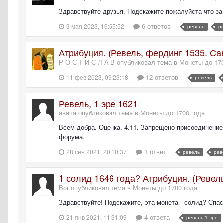
Здравствуйте друзья. Подскажите пожалуйста что за 
6 ответов
3 мая 2023, 16:55:52
ревель
р
Атрибуция. (Ревель, фердинг 1535. Сак
Р-О-С-Т-И-С-Л-А-В опубликовал тема в
Монеты до 17
12 ответов
11 фев 2023, 09:23:18
ревель
Ревель, 1 эре 1621
авача опубликовал тема в
Монеты до 1700 года
Всем добра. Оценка. 4.11. Запрещено присоединени
форума.
1 ответ
28 сен 2021, 20:10:37
ревель
рев
1 солид 1646 года? Атрибуция. (Ревель
Bor опубликовал тема в
Монеты до 1700 года
Здравствуйте! Подскажите, эта монета - солид? Спас
4 ответа
21 янв 2021, 11:31:09
ревель 1 эре