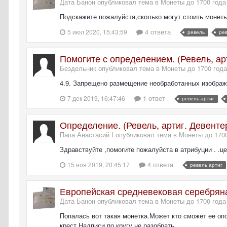
Дата Банон опубликовал тема в
Монеты до 1700 года
Подскажите пожалуйста,сколько могут стоить монет
4 ответа
5 июл 2020, 15:43:59
ревель
рев
Помогите с определением. (Ревель, ар
Бездельник опубликовал тема в
Монеты до 1700 года
4.9. Запрещено размещение необработанных изображе
1 ответ
7 дек 2019, 16:47:46
ревель артиг
Определение. (Ревель, артиг. Девенте
Папа Анастасий I опубликовал тема в
Монеты до 170
Здравствуйте ,помогите пожалуйста в атрибуции . .це
4 ответа
15 ноя 2019, 20:45:17
ревель артиг
Европейская средневековая серебряна
Дата Банон опубликовал тема в
Монеты до 1700 года
Попалась вот такая монетка.Может кто сможет ее оп
крест.Надписи по кругу не разобрать.