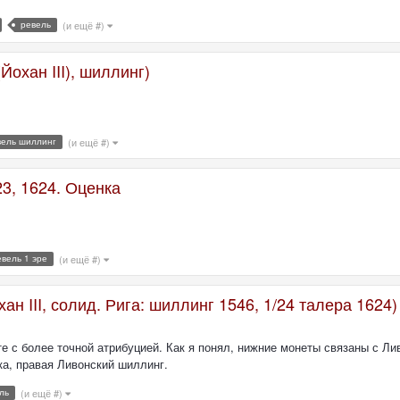
ревель
(и ещё #)
Йохан III), шиллинг)
вель шиллинг
(и ещё #)
3, 1624. Оценка
евель 1 эре
(и ещё #)
ан III, солид. Рига: шиллинг 1546, 1/24 талера 1624)
е с более точной атрибуцией. Как я понял, нижние монеты связаны с Л
ка, правая Ливонский шиллинг.
ль
(и ещё #)