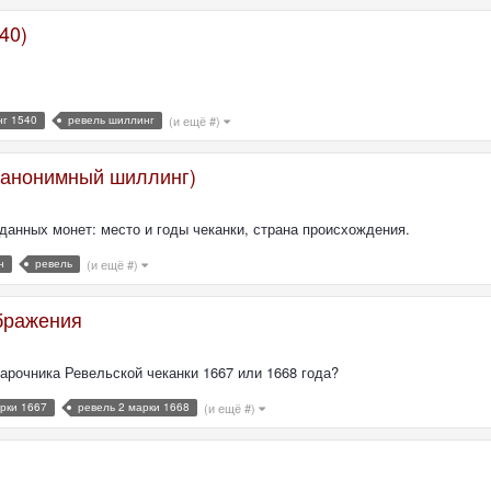
40)
нг 1540
ревель шиллинг
(и ещё #)
, анонимный шиллинг)
данных монет: место и годы чеканки, страна происхождения.
н
ревель
(и ещё #)
ображения
марочника Ревельской чеканки 1667 или 1668 года?
арки 1667
ревель 2 марки 1668
(и ещё #)