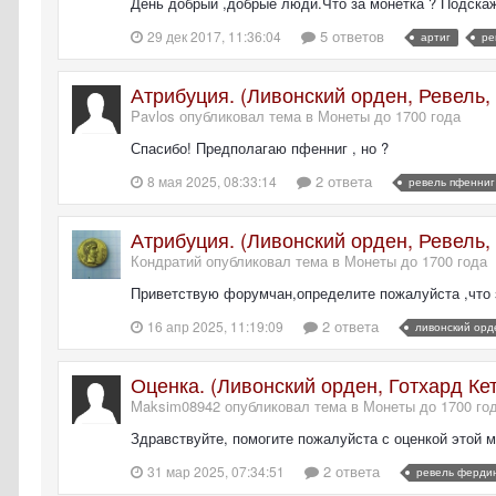
День добрый ,добрые люди.Что за монетка ? Подскаж
5 ответов
29 дек 2017, 11:36:04
артиг
ре
Атрибуция. (Ливонский орден, Ревель,
Pavlos опубликовал тема в
Монеты до 1700 года
Спасибо! Предполагаю пфенниг , но ?
2 ответа
8 мая 2025, 08:33:14
ревель пфенниг
Атрибуция. (Ливонский орден, Ревель,
Кондратий опубликовал тема в
Монеты до 1700 года
Приветствую форумчан,определите пожалуйста ,что 
2 ответа
16 апр 2025, 11:19:09
ливонский орд
Оценка. (Ливонский орден, Готхард Ке
Maksim08942 опубликовал тема в
Монеты до 1700 го
Здравствуйте, помогите пожалуйста с оценкой этой 
2 ответа
31 мар 2025, 07:34:51
ревель ферди