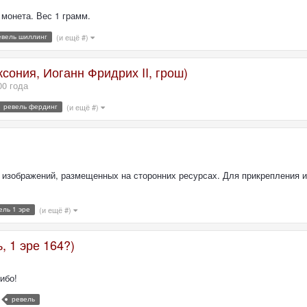
монета. Вес 1 грамм.
евель шиллинг
(и ещё #)
сония, Иоганн Фридрих II, грош)
00 года
ревель фердинг
(и ещё #)
е изображений, размещенных на сторонних ресурсах. Для прикрепления 
ель 1 эре
(и ещё #)
, 1 эре 164?)
ибо!
ревель