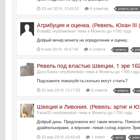
6 ответов
23 окт 2019, 12:43:32
ревель артиг
Атрибуция и оценка. (Ревель, Юхан III (
Вова82 опубликовал тема в
Монеты до 1700 года
Добрый вечер.монета на определение и оценку.
4 ответа
9 июн 2019, 18:47:46
ревель
ре
Ревель под властью Швеции, 1 эре 162
Дата Банон опубликовал тема в
Монеты до 1700 года
Подскажите пожалуйста,сколько могут стоить?
2 ответа
22 мая 2019, 13:17:53
ревель
р
Швеция и Ливония. (Ревель: артиг и Юх
Fanat23 опубликовал тема в
Монеты до 1700 года
Добрый день. Предложили вот такие монеты. Помогит
драйпелькерами, а верхние: левая солид короля Эри
1 ответ
23 мар 2019, 23:42:43
артиг
реве