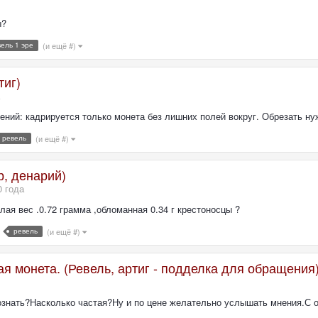
ы?
ель 1 эре
(и ещё #)
тиг)
ний: кадрируется только монета без лишних полей вокруг. Обрезать нуж
ревель
(и ещё #)
р, денарий)
0 года
лая вес .0.72 грамма ,обломанная 0.34 г крестоносцы ?
ревель
(и ещё #)
я монета. (Ревель, артиг - подделка для обращения
ознать?Насколько частая?Ну и по цене желательно услышать мнения.С од