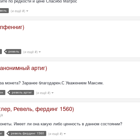
ите по редкости и цене Спасибо Матрос
вель
(и ещё #)
 пфенниг)
ревель
(и ещё #)
 анонимный артиг)
за монета? Заранее благодарен.С Уважением Максим.
ен
ревель артиг
(и ещё #)
тлер, Ревель, фердинг 1560)
да
монеты. Имеет ли она какую либо ценность в данном состоянии?
нг
ревель фердинг 1560
(и ещё #)