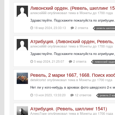
Ливонский орден. (Ревель, шиллинг 15
алексеййй опубликовал тема в
Монеты до 1700 года
Здравствуйте. Подскажите пожалуйста по атрибуции.
2 ответа
18 мар 2024, 23:33:13
ревель шилли
Атрибуция. (Ливонский орден, Ревель
алексеййй опубликовал тема в
Монеты до 1700 года
Здравствуйте. Подскажите пожалуйста по атрибуции 
2 ответа
5 мар 2024, 21:25:07
ливонский орде
Ревель, 2 марки 1667, 1668. Поиск из
detektorist опубликовал тема в
Монеты до 1700 года
Нет ли у кого-нибудь в архивах фото шведского 2-х 
12 ответов
13 ноя 2023, 13:33:20
ревель 2 м
Атрибуция. (Ревель, шиллинг 1541)
АлексГоре опубликовал тема в
Монеты до 1700 года