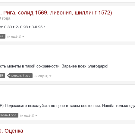
. Рига, солид 1569. Ливония, шиллинг 1572)
0 года
0.80 г 2- 0.98 г 3-0.95 г
га
(и ещё #)
сть монеты в такой сохранности. Заранее всех благодарю!
25
ревель 1 эре
(и ещё #)
2g (R) Подскажите пожалуйста по цене в таком состоянии. Нашёл только о
евель 4 эре
(и ещё #)
0. Оценка