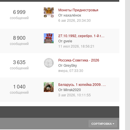
Монеты Приднестровья
6 999
От нахалёнок
сообщений
6 авг 2026, 20:34:30
27.10.1992, серебро. 1-й г…
8 900
От gvele
сообщений
11 июл 2026, 18:56:21
Россика-Советика - 2026
3 635
От GreySky
сообщений
вчера, 07:33:30
Беларусь. 1 копейка 2009. …
1 040
От Minsk2020
сообщений
3 авг 2026, 10:11:55
СОРТИРОВКА