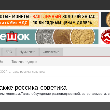
FAQ
Нуми-вики
Филателия
йн
Таблица лидеров
ССР, а также россика-советика
акже россика-советика
им монетам.Также обсуждение разновидностней, встречаемости, с