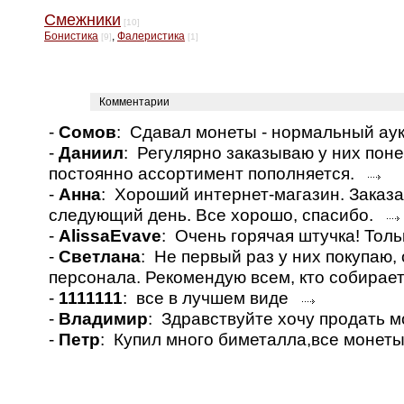
Смежники
[10]
Бонистика
,
Фалеристика
[9]
[1]
Комментарии
-
Сомов
: Сдавал монеты - нормальный а
-
Даниил
: Регулярно заказываю у них пон
постоянно ассортимент пополняется.
-
Анна
: Хороший интернет-магазин. Заказа
следующий день. Все хорошо, спасибо.
-
AlissaEvave
: Очень горячая штучка! Толь
-
Светлана
: Не первый раз у них покупаю
персонала. Рекомендую всем, кто собирае
-
1111111
: все в лучшем виде
-
Владимир
: Здравствуйте хочу продать 
-
Петр
: Купил много биметалла,все монет