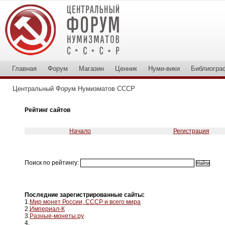
Главная
Форум
Магазин
Ценник
Нуми-вики
Библиогра
Центральный Форум Нумизматов СССР
Рейтинг сайтов
Начало
Регистрация
Поиск по рейтингу:
Последние зарегистрированные сайты:
1.
Мир монет России, СССР и всего мира
2.
Империал-К
3.
Разные-монеты.ру
4.