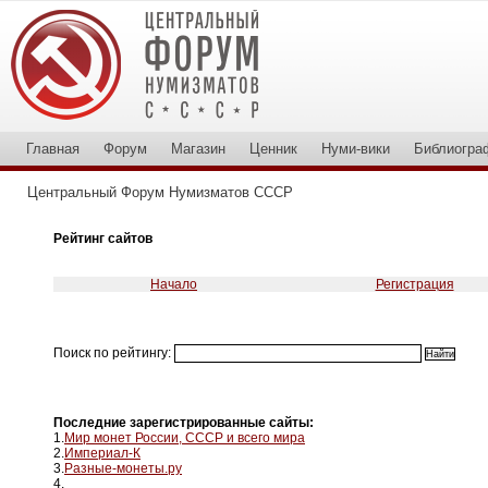
Главная
Форум
Магазин
Ценник
Нуми-вики
Библиогра
Центральный Форум Нумизматов СССР
Рейтинг сайтов
Начало
Регистрация
Поиск по рейтингу:
Последние зарегистрированные сайты:
1.
Мир монет России, СССР и всего мира
2.
Империал-К
3.
Разные-монеты.ру
4.