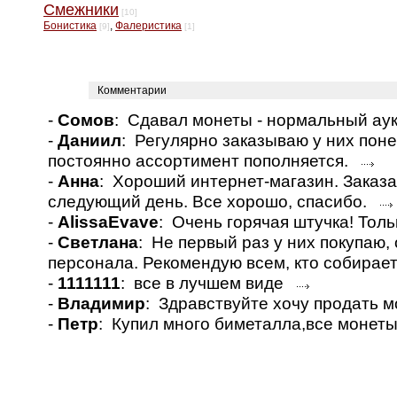
Смежники
[10]
Бонистика
,
Фалеристика
[9]
[1]
Комментарии
-
Сомов
: Сдавал монеты - нормальный а
-
Даниил
: Регулярно заказываю у них пон
постоянно ассортимент пополняется.
-
Анна
: Хороший интернет-магазин. Заказа
следующий день. Все хорошо, спасибо.
-
AlissaEvave
: Очень горячая штучка! Толь
-
Светлана
: Не первый раз у них покупаю
персонала. Рекомендую всем, кто собирае
-
1111111
: все в лучшем виде
-
Владимир
: Здравствуйте хочу продать 
-
Петр
: Купил много биметалла,все монет