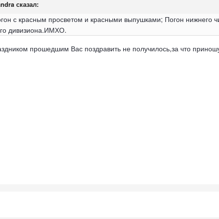
andra сказал:
огон с красным просветом и красными выпушками; Погон нижнего чи
ого дивизиона.ИМХО.
раздником прошедшим Вас поздравить не получилось,за что приношу