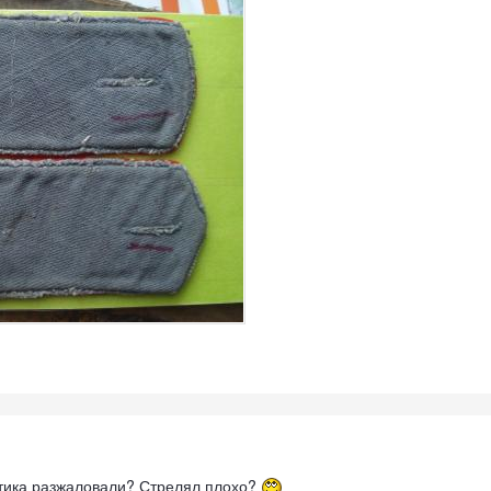
датика разжаловали? Стрелял плохо?