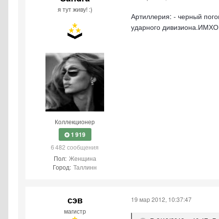
я тут живу! :)
Артиллерия: - черный пого
ударного дивизиона.ИМХО
Коллекционер
1 919
6 482 сообщения
Пол:
Женщина
Город:
Таллинн
сэв
19 мар 2012, 10:37:47
магистр