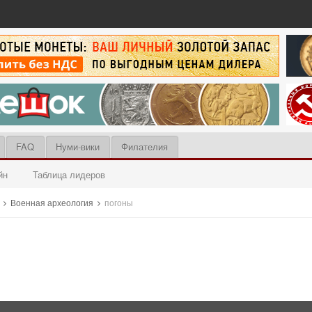
FAQ
Нуми-вики
Филателия
йн
Таблица лидеров
ы
Военная археология
погоны