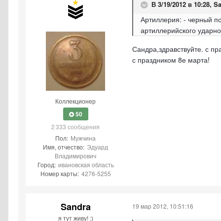
В 3/19/2012 в 10:28, S
Артиллерия: - черный п
артиллерийского ударн
Сандра,здравствуйте. с п
с праздником 8е марта!
Коллекционер
50
2 333 сообщения
Пол:
Мужчина
Имя, отчество:
Эдуард
Владимирович
Город:
ивановская область
Номер карты:
4276-5255
Sandra
19 мар 2012, 10:51:16
я тут живу! :)