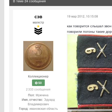
В теме 24 сообщения
сэв
19 мар 2012, 10:15:08
магистр
как говорится слышал звон 
говорили погоны такие дор
Коллекционер
50
2 333 сообщения
Пол:
Мужчина
Имя, отчество:
Эдуард
Владимирович
Город:
ивановская область