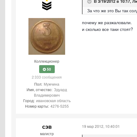
В 3/19/2012 в 10:17, 
За что же это Вы так с
почему же разжаловали.
и сколько все таки стоят?
Коллекционер
50
2 333 сообщения
Пол:
Мужчина
Имя, отчество:
Эдуард
Владимирович
Город:
ивановская область
Номер карты:
4276-5255
сэв
19 мар 2012, 10:40:01
магистр