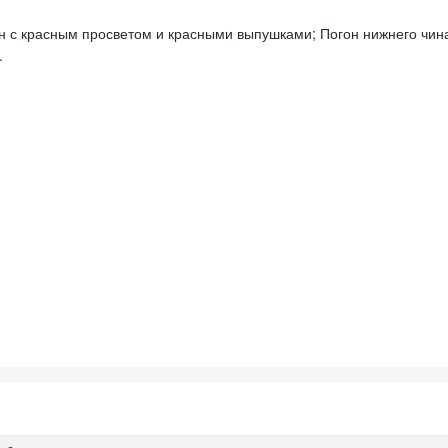
н с красным просветом и красными выпушками; Погон нижнего чина
.