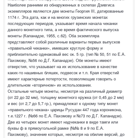
Наиболее ранними из обнаруженных в склепах Дзивгиса
экземпляров являются две монеты Георгия III, датированные
1174 г. Эта дата, как и на многих грузинских монетах
последующих периодов, указывает время начала чеканки
данного монетного типа, а не время фактического выпуска
монеты (Капанадзе, 1955, с.62). Оба экземпляра
представляют собой различные варианты первых выпусков
«правильной чеканки», имевших круглую форму и
приблизительно одинаковый вес ок. 5 гр. (тип № 50, 51 по Е.А.
Пахомову, №56 по Д.Г. Капанадзе). Обе монеты имеют
отверстия, что указывает на их использование в качестве
каких-то нашивных бляшек, подвесок и т.п. Края отверстий
имеют характерные потертости, позволяющие говорить о
длительном «вторичном» их использовании.
Остальные четыре монеты, несмотря на различный диаметр
(от 22 до 32 мм), толщину монетного кружка (от 0,45 до 2 мм)
и вес (от 2,7 до 5,7 гр.), принадлежат к одному типу монет
«правильного чекана» царицы Русудан 447 года короникона,
т.е.1227 г. (№66 по Е.А. Пахомову и №73 по Д.Г. Капанадзе).
Две из четырех монет имеют надчеканки в виде тамги или
буквы ф в прямоугольной рамке (№№ 8 и 9 по Е.А.
Пахомову), значение которых, несмотря на обилие версий, до