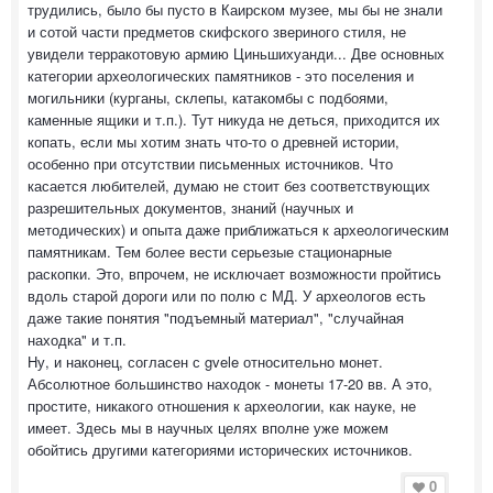
трудились, было бы пусто в Каирском музее, мы бы не знали
и сотой части предметов скифского звериного стиля, не
увидели терракотовую армию Циньшихуанди... Две основных
категории археологических памятников - это поселения и
могильники (курганы, склепы, катакомбы с подбоями,
каменные ящики и т.п.). Тут никуда не деться, приходится их
копать, если мы хотим знать что-то о древней истории,
особенно при отсутствии письменных источников. Что
касается любителей, думаю не стоит без соответствующих
разрешительных документов, знаний (научных и
методических) и опыта даже приближаться к археологическим
памятникам. Тем более вести серьезые стационарные
раскопки. Это, впрочем, не исключает возможности пройтись
вдоль старой дороги или по полю с МД. У археологов есть
даже такие понятия "подъемный материал", "случайная
находка" и т.п.
Ну, и наконец, согласен с gvele относительно монет.
Абсолютное большинство находок - монеты 17-20 вв. А это,
простите, никакого отношения к археологии, как науке, не
имеет. Здесь мы в научных целях вполне уже можем
обойтись другими категориями исторических источников.
0