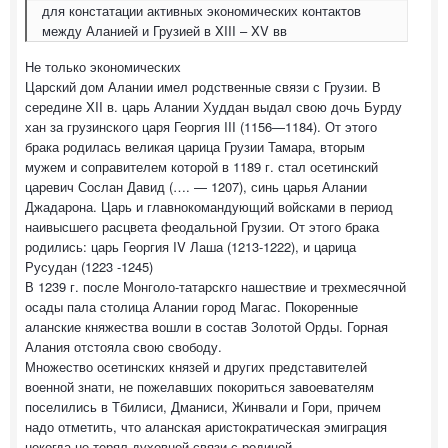
для констатации активных экономических контактов
между Аланией и Грузией в XIII – XV вв
Не только экономических
Царский дом Алании имел родственные связи с Грузии. В
середине XII в. царь Алании Худдан выдал свою дочь Бурду
хан за грузинского царя Георгия III (1156—1184). От этого
брака родилась великая царица Грузии Тамара, вторым
мужем и соправителем которой в 1189 г. стал осетинский
царевич Сослан Давид (…. — 1207), синь царья Алании
Джадарона. Царь и главнокомандующий войсками в период
наивысшего расцвета феодальной Грузии. От этого брака
родились: царь Георгия IV Лаша (1213-1222), и царица
Русудан (1223 -1245)
В 1239 г. после Монголо-татарскго нашествие и трехмесячной
осады пала столица Алании город Магас. Покоренные
аланские княжества вошли в состав Золотой Орды. Горная
Алания отстояла свою свободу.
Множество осетинских князей и других представителей
военной знати, не пожелавших покориться завоевателям
поселились в Тбилиси, Дманиси, Жинвали и Гори, причем
надо отметить, что аланская аристократическая эмиграция
некогда не терял духовной связи с родиной...