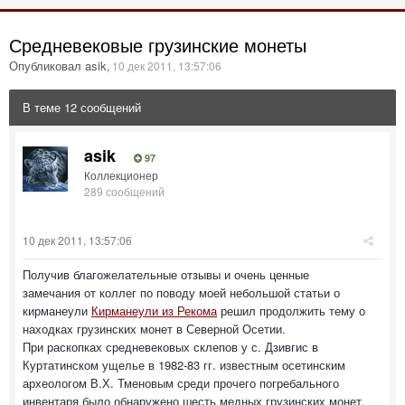
Средневековые грузинские монеты
Опубликовал asik
,
10 дек 2011, 13:57:06
В теме 12 сообщений
asik
97
Коллекционер
289 сообщений
10 дек 2011, 13:57:06
Получив благожелательные отзывы и очень ценные
замечания от коллег по поводу моей небольшой статьи о
кирманеули
Кирманеули из Рекома
решил продолжить тему о
находках грузинских монет в Северной Осетии.
При раскопках средневековых склепов у с. Дзивгис в
Куртатинском ущелье в 1982-83 гг. известным осетинским
археологом В.Х. Тменовым среди прочего погребального
инвентаря было обнаружено шесть медных грузинских монет.