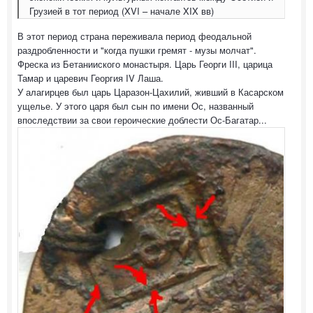
Грузией в тот период (XVI – начале XIX вв)
В этот период страна переживала период феодальной
раздробленности и "когда пушки гремят - музы молчат".
Фреска из Бетанииского монастыря. Царь Георги III, царица
Тамар и царевич Георгия IV Лаша.
У алагирцев был царь Царазон-Цахилий, живший в Касарском
ущелье. У этого царя был сын по имени Ос, названный
впоследствии за свои героические доблести Ос-Багатар...