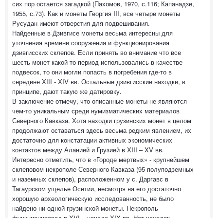
сих пор остается загадкой (Пахомов, 1970, с.116; Капанадзе,
1955, с.73). Как и монеты Георгия III, все четыре монеты
Русудан имеют отверстия для подвешивания.
Найденные в Дзивгисе монеты весьма интересны для
уточнения времени сооружения и функционирования
дзивгисских склепов. Если принять во внимание что все
шесть монет какой-то период использовались в качестве
подвесок, то они могли попасть в погребения где-то в
середине XIII - XIV вв. Остальные дзивгисские находки, в
принципе, дают такую же датировку.
В заключение отмечу, что описанные монеты не являются
чем-то уникальным среди нумизматических материалов
Северного Кавказа. Хотя находки грузинских монет в целом
продолжают оставаться здесь весьма редким явлением, их
достаточно для констатации активных экономических
контактов между Аланией и Грузией в XIII – XV вв.
Интересно отметить, что в «Городе мертвых» - крупнейшем
склеповом некрополе Северного Кавказа (95 полуподземных
и наземных склепов), расположенном у с. Даргавс в
Тагаурском ущелье Осетии, несмотря на его достаточно
хорошую археологическую исследованность, не было
найдено ни одной грузинской монеты. Некрополь
функционировал в XVI – начале XIX вв. Нет находок