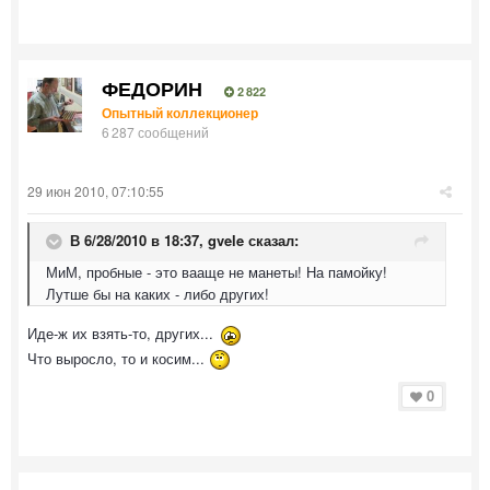
ФЕДОРИН
2 822
Опытный коллекционер
6 287 сообщений
29 июн 2010, 07:10:55
В 6/28/2010 в 18:37, gvele сказал:
МиМ, пробные - это вааще не манеты! На памойку!
Лутше бы на каких - либо других!
Иде-ж их взять-то, других...
Что выросло, то и косим...
0